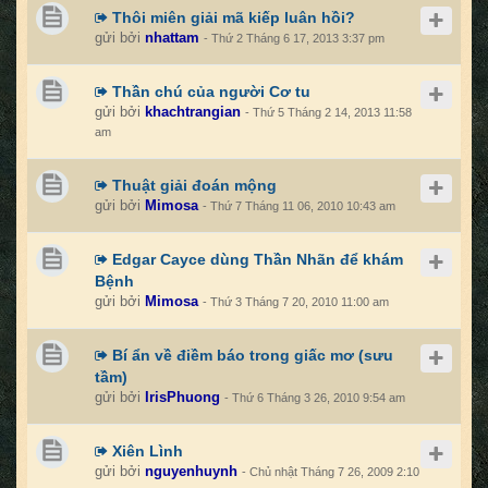
Thôi miên giải mã kiếp luân hồi?
gửi bởi
nhattam
- Thứ 2 Tháng 6 17, 2013 3:37 pm
Thần chú của người Cơ tu
gửi bởi
khachtrangian
- Thứ 5 Tháng 2 14, 2013 11:58
am
Thuật giải đoán mộng
gửi bởi
Mimosa
- Thứ 7 Tháng 11 06, 2010 10:43 am
Edgar Cayce dùng Thần Nhãn để khám
Bệnh
gửi bởi
Mimosa
- Thứ 3 Tháng 7 20, 2010 11:00 am
Bí ẩn về điềm báo trong giấc mơ (sưu
tầm)
gửi bởi
IrisPhuong
- Thứ 6 Tháng 3 26, 2010 9:54 am
Xiên Lình
gửi bởi
nguyenhuynh
- Chủ nhật Tháng 7 26, 2009 2:10