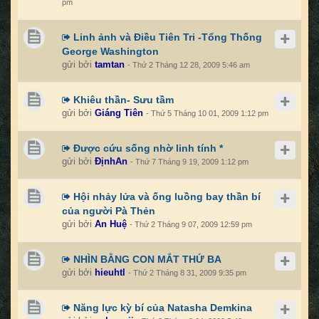
pm
Linh ảnh và Điều Tiên Tri -Tổng Thống
George Washington
gửi bởi
tamtan
- Thứ 2 Tháng 12 28, 2009 5:46 am
Khiêu thần- Sưu tầm
gửi bởi
Giáng Tiên
- Thứ 5 Tháng 10 01, 2009 1:12 pm
Được cứu sống nhờ linh tính *
gửi bởi
ĐịnhAn
- Thứ 7 Tháng 9 19, 2009 1:12 pm
Hội nhảy lửa và ống luồng bay thần bí
của người Pà Thẻn
gửi bởi
An Huệ
- Thứ 2 Tháng 9 07, 2009 12:59 pm
NHÌN BẰNG CON MẮT THỨ BA
gửi bởi
hieuhtl
- Thứ 2 Tháng 8 31, 2009 9:35 pm
Năng lực kỳ bí của Natasha Demkina