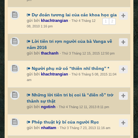
Dự đoán tương lai của các khoa học gia
gửi bởi
khachtrangian
- Thứ 4 Tháng 12
1
2
08, 2010 1:16 pm
Lời tiên tri rợn người của bà Vanga về
năm 2016
gửi bởi
thachanh
- Thứ 3 Tháng 12 15, 2015 12:50 pm
Người phụ nữ có “thiên nhĩ thông” *
gửi bởi
khachtrangian
- Thứ 6 Tháng 5 08, 2015 11:04
am
Những lời tiên tri bị coi là “điên rồ” trở
thành sự thật
gửi bởi
ngxtinh
- Thứ 4 Tháng 12 11, 2013 8:11 pm
Phép thuật kỳ bí của người Rục
gửi bởi
nhattam
- Thứ 3 Tháng 7 23, 2013 11:16 am