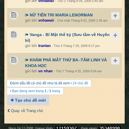
gửi bởi
vohawaii
- Thứ 3 Tháng 8 04, 2009 5:40 am
NỮ TIÊN TRI MARIA LENORMAN
gửi bởi
vohawaii
- Chủ nhật Tháng 8 02, 2009 1:36 am
Vanga - Bí Mật thế kỷ (Sưu tầm về Huyền
bí)
gửi bởi
trantan
- Thứ 4 Tháng 7 29, 2009 8:17 pm
KHÁM PHÁ MẮT THỨ BA -TÂM LINH VÀ
KHOA HỌC
gửi bởi
vo nhan
- Thứ 7 Tháng 4 25, 2009 6:54 am
Đánh dấu tất cả chủ đề như là đã xem
• 24 chủ đề
• Bạn đang xem trang
1
/
1
trang
Tạo chủ đề mới
Quay về Trang chủ
Since 24-12-2008, Unique Visits :
Page views: