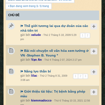
• Bạn đang xem trang
1
/
1
trang
CHỦ ĐỀ
Thế giới tương lai qua dự đoán của các
nhà tiên tri
gửi bởi
xelude
- Thứ 2 Tháng 5 18, 2009 5:29
1
2
pm
Bài nói chuyện về văn hóa xem tướng ở
VN -Stephen B. Young *
gửi bởi
Vạn An
- Thứ 4 Tháng 2 07, 2024 2:17 pm
Năng lực thần bí
gửi bởi
lilac
- Thứ 2 Tháng 8 31, 2009
1
2
3
3:08 am
Giới thiệu tài liệu: Trị bệnh bằng phép
màu
gửi bởi
kiemmadocco
- Thứ 6 Tháng 10 15, 2021 12:56
pm