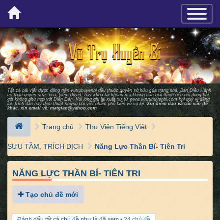
×
TOGGLE_
Tất cả bài viết được đăng trên vutruhuyenbi đều thuộc quyền sở hữu của trang nhà. Ban Ðiều Hành
có toàn quyền sửa, xóa, kiểm duyệt, hay khóa tài khoản mà không cần giải thích nếu nội dung bài
gởi không phù hợp với Diễn Ðàn. Vui lòng ghi lại xuất xứ từ
www.vutruhuyenbi.com
khi quý vị đăng
lại, trích dẫn hay dịch thuật những bài viết nhằm phổ biến vô vụ lợi.
Xin điểm đạo và các vấn đề
khác, xin email về:
matgiao@yahoo.com
Trang chủ
Thư Viện Tiếng Việt
SƯU TẦM, TRÍCH DỊCH
Năng Lực Thần Bí- Tiên Tri
NĂNG LỰC THẦN BÍ- TIÊN TRI
Tạo chủ đề mới
Đánh dấu tất cả chủ đề như là đã xem
• 24 chủ đề