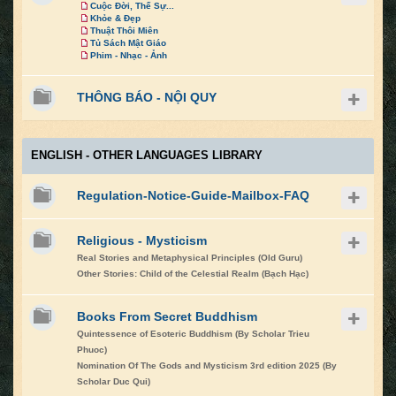
Cuộc Đời, Thế Sự...
Khỏe & Đẹp
Thuật Thôi Miên
Tủ Sách Mật Giáo
Phim - Nhạc - Ảnh
THÔNG BÁO - NỘI QUY
ENGLISH - OTHER LANGUAGES LIBRARY
Regulation-Notice-Guide-Mailbox-FAQ
Religious - Mysticism
Real Stories and Metaphysical Principles (Old Guru)
Other Stories: Child of the Celestial Realm (Bạch Hạc)
Books From Secret Buddhism
Quintessence of Esoteric Buddhism (By Scholar Trieu
Phuoc)
Nomination Of The Gods and Mysticism 3rd edition 2025 (By
Scholar Duc Qui)