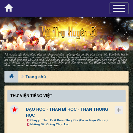
×
TOGGLE_
Tất cả bài viết được đăng trên vutruhuyenbi đều thuộc quyền sở hữu của trang nhà. Ban Ðiều Hành
có toàn quyền sửa, xóa, kiểm duyệt, hay khóa tài khoản mà không cần giải thích nếu nội dung bài
gởi không phù hợp với Diễn Ðàn. Vui lòng ghi lại xuất xứ từ
www.vutruhuyenbi.com
khi quý vị đăng
lại, trích dẫn hay dịch thuật những bài viết nhằm phổ biến vô vụ lợi.
Xin điểm đạo và các vấn đề
khác, xin email về:
matgiao@yahoo.com
Trang chủ
THƯ VIỆN TIẾNG VIỆT
ĐẠO HỌC - THẦN BÍ HỌC - THẦN THÔNG
HỌC
Chuyện Thần Bí & Đạo - Thầy Già (Cư sĩ Triệu Phước)
Những Bài Giảng Chọn Lọc