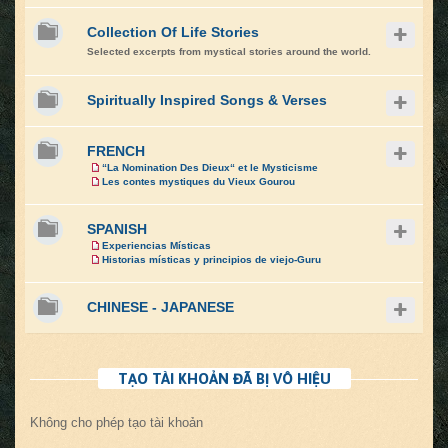
Collection Of Life Stories
Selected excerpts from mystical stories around the world.
Spiritually Inspired Songs & Verses
FRENCH
“La Nomination Des Dieux“ et le Mysticisme
Les contes mystiques du Vieux Gourou
SPANISH
Experiencias Místicas
Historias místicas y principios de viejo-Guru
CHINESE - JAPANESE
TẠO TÀI KHOẢN ĐÃ BỊ VÔ HIỆU
Không cho phép tạo tài khoản