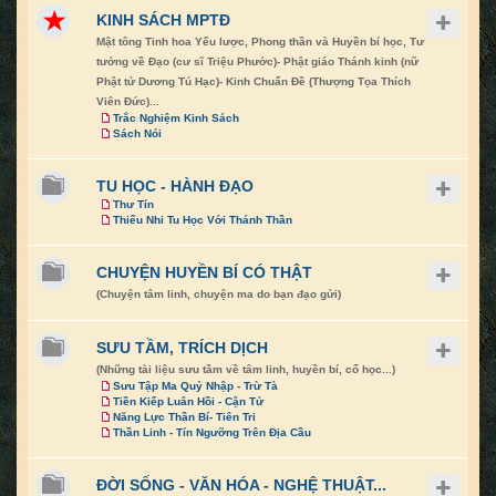
KINH SÁCH MPTĐ
Mật tông Tinh hoa Yếu lược, Phong thần và Huyền bí học, Tư
tưởng về Đạo (cư sĩ Triệu Phước)- Phật giáo Thánh kinh (nữ
Phật tử Dương Tú Hạc)- Kinh Chuẩn Đề (Thượng Tọa Thích
Viên Đức)...
Trắc Nghiệm Kinh Sách
Sách Nói
TU HỌC - HÀNH ĐẠO
Thư Tín
Thiếu Nhi Tu Học Với Thánh Thần
CHUYỆN HUYỀN BÍ CÓ THẬT
(Chuyện tâm linh, chuyện ma do bạn đạo gửi)
SƯU TẦM, TRÍCH DỊCH
(Những tài liệu sưu tầm về tâm linh, huyền bí, cổ học...)
Sưu Tập Ma Quỷ Nhập - Trừ Tà
Tiền Kiếp Luân Hồi - Cận Tử
Năng Lực Thần Bí- Tiên Tri
Thần Linh - Tín Ngưỡng Trên Địa Cầu
ĐỜI SỐNG - VĂN HÓA - NGHỆ THUẬT...