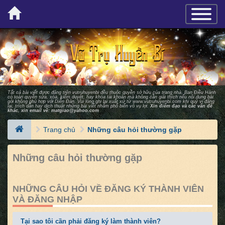
×
TOGGLE_
Tất cả bài viết được đăng trên vutruhuyenbi đều thuộc quyền sở hữu của trang nhà. Ban Ðiều Hành
có toàn quyền sửa, xóa, kiểm duyệt, hay khóa tài khoản mà không cần giải thích nếu nội dung bài
gởi không phù hợp với Diễn Ðàn. Vui lòng ghi lại xuất xứ từ
www.vutruhuyenbi.com
khi quý vị đăng
lại, trích dẫn hay dịch thuật những bài viết nhằm phổ biến vô vụ lợi.
Xin điểm đạo và các vấn đề
khác, xin email về:
matgiao@yahoo.com
Trang chủ
Những câu hỏi thường gặp
Những câu hỏi thường gặp
NHỮNG CÂU HỎI VỀ ĐĂNG KÝ THÀNH VIÊN
VÀ ĐĂNG NHẬP
Tại sao tôi cần phải đăng ký làm thành viên?