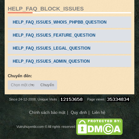
HELP_FAQ_BLOCK_ISSUES
HELP_FAQ_ISSUES_WHOIS_PHPBB_QUESTION
HELP_FAQ_ISSUES_FEATURE_QUESTION
HELP_FAQ_ISSUES_LEGAL_QUESTION
HELP_FAQ_ISSUES_ADMIN_QUESTION
Chuyển đến:
Chọn một chuyên mục
Chuyển
Since 24-12-2008, Unique Visits :
Page views:
Chính sách bảo mật
Quy định
Liên hệ
Vutruhuyenbi.com
© All rights reserved