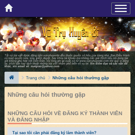
×
TOGGLE_
Tất cả bài viết được đăng trên vutruhuyenbi đều thuộc quyền sở hữu của trang nhà. Ban Ðiều Hành
có toàn quyền sửa, xóa, kiểm duyệt, hay khóa tài khoản mà không cần giải thích nếu nội dung bài
gởi không phù hợp với Diễn Ðàn. Vui lòng ghi lại xuất xứ từ
www.vutruhuyenbi.com
khi quý vị đăng
lại, trích dẫn hay dịch thuật những bài viết nhằm phổ biến vô vụ lợi.
Xin điểm đạo và các vấn đề
khác, xin email về:
matgiao@yahoo.com
Trang chủ
Những câu hỏi thường gặp
Những câu hỏi thường gặp
NHỮNG CÂU HỎI VỀ ĐĂNG KÝ THÀNH VIÊN
VÀ ĐĂNG NHẬP
Tại sao tôi cần phải đăng ký làm thành viên?