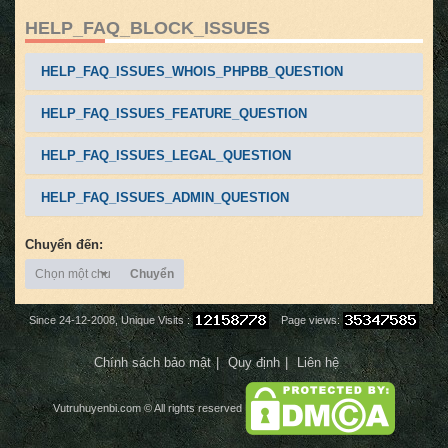
HELP_FAQ_BLOCK_ISSUES
HELP_FAQ_ISSUES_WHOIS_PHPBB_QUESTION
HELP_FAQ_ISSUES_FEATURE_QUESTION
HELP_FAQ_ISSUES_LEGAL_QUESTION
HELP_FAQ_ISSUES_ADMIN_QUESTION
Chuyển đến:
Chọn một chuyên mục
Chuyển
Since 24-12-2008, Unique Visits :
Page views:
Chính sách bảo mật
Quy định
Liên hệ
Vutruhuyenbi.com
© All rights reserved