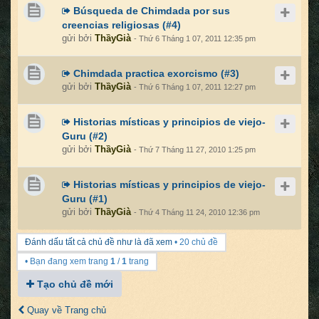
Búsqueda de Chimdada por sus
creencias religiosas (#4)
gửi bởi
ThầyGià
- Thứ 6 Tháng 1 07, 2011 12:35 pm
Chimdada practica exorcismo (#3)
gửi bởi
ThầyGià
- Thứ 6 Tháng 1 07, 2011 12:27 pm
Historias místicas y principios de viejo-
Guru (#2)
gửi bởi
ThầyGià
- Thứ 7 Tháng 11 27, 2010 1:25 pm
Historias místicas y principios de viejo-
Guru (#1)
gửi bởi
ThầyGià
- Thứ 4 Tháng 11 24, 2010 12:36 pm
Đánh dấu tất cả chủ đề như là đã xem
• 20 chủ đề
• Bạn đang xem trang
1
/
1
trang
Tạo chủ đề mới
Quay về Trang chủ