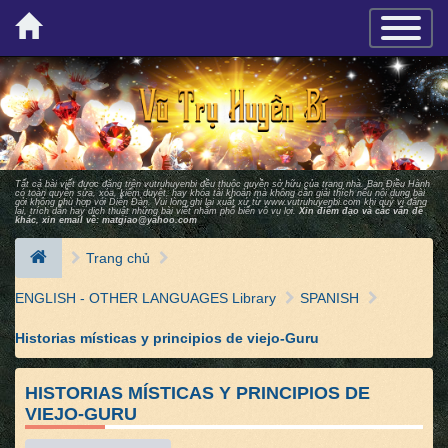
×
TOGGLE_
Tất cả bài viết được đăng trên vutruhuyenbi đều thuộc quyền sở hữu của trang nhà. Ban Ðiều Hành
có toàn quyền sửa, xóa, kiểm duyệt, hay khóa tài khoản mà không cần giải thích nếu nội dung bài
gởi không phù hợp với Diễn Ðàn. Vui lòng ghi lại xuất xứ từ
www.vutruhuyenbi.com
khi quý vị đăng
lại, trích dẫn hay dịch thuật những bài viết nhằm phổ biến vô vụ lợi.
Xin điểm đạo và các vấn đề
khác, xin email về:
matgiao@yahoo.com
Trang chủ
ENGLISH - OTHER LANGUAGES Library
SPANISH
Historias místicas y principios de viejo-Guru
HISTORIAS MÍSTICAS Y PRINCIPIOS DE
VIEJO-GURU