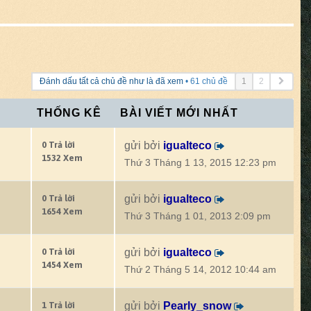
Trang
Đánh dấu tất cả chủ đề như là đã xem
• 61 chủ đề
1
2
kế
tiếp
THỐNG KÊ
BÀI VIẾT MỚI NHẤT
0 Trả lời
gửi bởi
igualteco
1532 Xem
Thứ 3 Tháng 1 13, 2015 12:23 pm
0 Trả lời
gửi bởi
igualteco
1654 Xem
Thứ 3 Tháng 1 01, 2013 2:09 pm
0 Trả lời
gửi bởi
igualteco
1454 Xem
Thứ 2 Tháng 5 14, 2012 10:44 am
1 Trả lời
gửi bởi
Pearly_snow