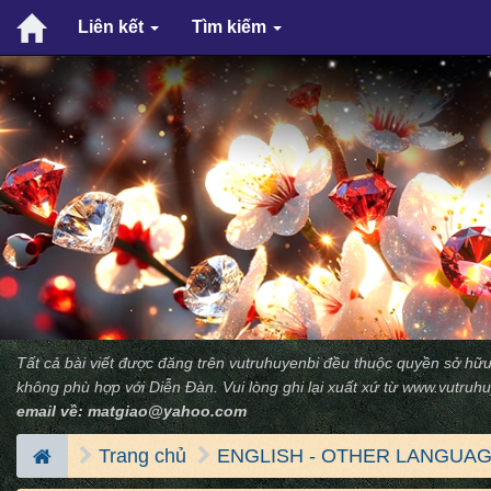
Liên kết
Tìm kiếm
Tất cả bài viết được đăng trên vutruhuyenbi đều thuộc quyền sở hữu
không phù hợp với Diễn Ðàn. Vui lòng ghi lại xuất xứ từ
www.vutruhu
email về:
matgiao@yahoo.com
Trang chủ
ENGLISH - OTHER LANGUAGE