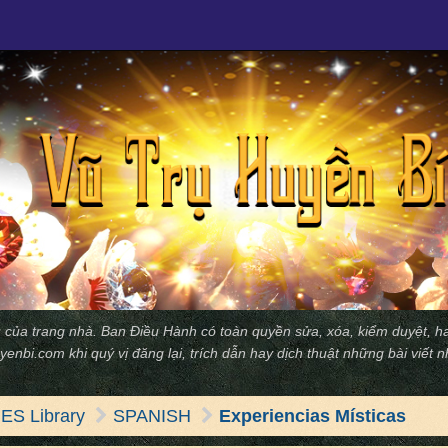
 của trang nhà. Ban Ðiều Hành có toàn quyền sửa, xóa, kiểm duyệt, ha
yenbi.com
khi quý vị đăng lại, trích dẫn hay dịch thuật những bài viết 
S Library
SPANISH
Experiencias Místicas