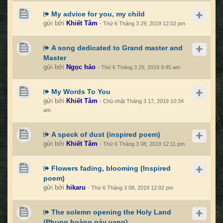
My advice for you, my child
gửi bởi
Khiết Tâm
- Thứ 6 Tháng 3 29, 2019 12:02 pm
A song dedicated to Grand master and
Master
gửi bởi
Ngọc hảo
- Thứ 6 Tháng 3 29, 2019 9:45 am
My Words To You
gửi bởi
Khiết Tâm
- Chủ nhật Tháng 3 17, 2019 10:34
am
A speck of dust (inspired poem)
gửi bởi
Khiết Tâm
- Thứ 6 Tháng 3 08, 2019 12:11 pm
Flowers fading, blooming (Inspired
poem)
gửi bởi
hikaru
- Thứ 6 Tháng 3 08, 2019 12:02 pm
The solemn opening the Holy Land
(Phụng hoàng gáy vang)