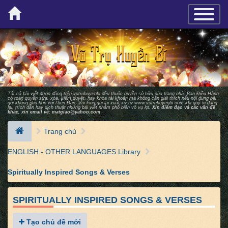
×
TOGGLE_
Tất cả bài viết được đăng trên vutruhuyenbi đều thuộc quyền sở hữu của trang nhà. Ban Ðiều Hành
có toàn quyền sửa, xóa, kiểm duyệt, hay khóa tài khoản mà không cần giải thích nếu nội dung bài
gởi không phù hợp với Diễn Ðàn. Vui lòng ghi lại xuất xứ từ
www.vutruhuyenbi.com
khi quý vị đăng
lại, trích dẫn hay dịch thuật những bài viết nhằm phổ biến vô vụ lợi.
Xin điểm đạo và các vấn đề
khác, xin email về:
matgiao@yahoo.com
Trang chủ
ENGLISH - OTHER LANGUAGES Library
Spiritually Inspired Songs & Verses
SPIRITUALLY INSPIRED SONGS & VERSES
Tạo chủ đề mới