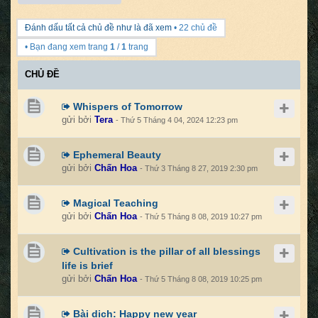
Đánh dấu tất cả chủ đề như là đã xem
• 22 chủ đề
• Bạn đang xem trang
1
/
1
trang
CHỦ ĐỀ
Whispers of Tomorrow
gửi bởi
Tera
- Thứ 5 Tháng 4 04, 2024 12:23 pm
Ephemeral Beauty
gửi bởi
Chấn Hoa
- Thứ 3 Tháng 8 27, 2019 2:30 pm
Magical Teaching
gửi bởi
Chấn Hoa
- Thứ 5 Tháng 8 08, 2019 10:27 pm
Cultivation is the pillar of all blessings
life is brief
gửi bởi
Chấn Hoa
- Thứ 5 Tháng 8 08, 2019 10:25 pm
Bài dịch: Happy new year