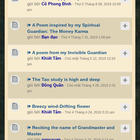
gửi bởi
Cô Phong Đỉnh
- Thứ 5 Tháng 8 08, 2019 10:09
pm
A Poem inspired by my Spiritual
Guardian: The Money Karma
gửi bởi
Bạn đạo
- Thứ 4 Tháng 7 31, 2019 1:09 pm
A poem from my Invisible Guardian
gửi bởi
Khiết Tâm
- Chủ nhật Tháng 5 12, 2019 12:24
pm
The Tao study is high and deep
gửi bởi
Đông Quân
- Chủ nhật Tháng 4 28, 2019 2:31
pm
Breezy wind-Drifting flower
gửi bởi
Khiết Tâm
- Thứ 4 Tháng 4 24, 2019 3:31 pm
Reciting the name of Grandmaster and
Master
gửi bởi
ngocxuan
- Thứ 4 Tháng 4 24, 2019 3:13 pm