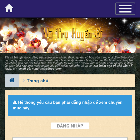
×
TOGGLE_
Tất cả bài viết được đăng trên vutruhuyenbi đều thuộc quyền sở hữu của trang nhà. Ban Ðiều Hành
có toàn quyền sửa, xóa, kiểm duyệt, hay khóa tài khoản mà không cần giải thích nếu nội dung bài
gởi không phù hợp với Diễn Ðàn. Vui lòng ghi lại xuất xứ từ
www.vutruhuyenbi.com
khi quý vị đăng
lại, trích dẫn hay dịch thuật những bài viết nhằm phổ biến vô vụ lợi.
Xin điểm đạo và các vấn đề
khác, xin email về:
matgiao@yahoo.com
Trang chủ
Hệ thống yêu cầu bạn phải đăng nhập để xem chuyên
mục này.
ĐĂNG NHẬP
Tên