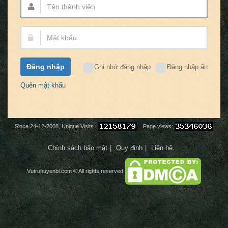
thành
viên:
Mật
khẩu:
Đăng nhập
Ghi nhớ đăng nhập
Đăng nhập ẩn
Quên mật khẩu
Since 24-12-2008, Unique Visits :
Page views:
Chính sách bảo mật
Quy định
Liên hệ
Vutruhuyenbi.com
© All rights reserved