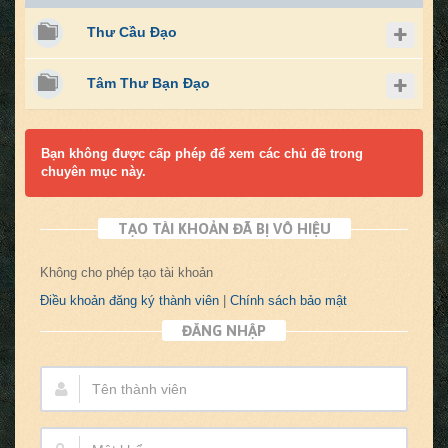
Thư Cầu Đạo
Tâm Thư Bạn Đạo
Bạn không được cấp phép để xem các chủ đề trong
chuyên mục này.
TẠO TÀI KHOẢN ĐÃ BỊ VÔ HIỆU
Không cho phép tạo tài khoản
Điều khoản đăng ký thành viên
|
Chính sách bảo mật
ĐĂNG NHẬP
Tên
thành
viên:
Mật