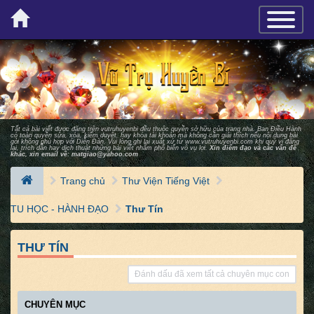
×
TOGGLE_
Tất cả bài viết được đăng trên vutruhuyenbi đều thuộc quyền sở hữu của trang nhà. Ban Ðiều Hành
có toàn quyền sửa, xóa, kiểm duyệt, hay khóa tài khoản mà không cần giải thích nếu nội dung bài
gởi không phù hợp với Diễn Ðàn. Vui lòng ghi lại xuất xứ từ
www.vutruhuyenbi.com
khi quý vị đăng
lại, trích dẫn hay dịch thuật những bài viết nhằm phổ biến vô vụ lợi.
Xin điểm đạo và các vấn đề
khác, xin email về:
matgiao@yahoo.com
Trang chủ
Thư Viện Tiếng Việt
TU HỌC - HÀNH ĐẠO
Thư Tín
THƯ TÍN
Đánh dấu đã xem tất cả chuyên mục con
CHUYÊN MỤC