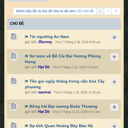
Trang
Đánh dấu tất cả chủ đề như là đã xem
• 52 chủ đề
1
2
kế
tiếp
CHỦ ĐỀ
Tín ngưỡng An Nam
gửi bởi
J0urney
- Thứ 7 Tháng 3 28, 2026 9:03 am
Sơ lược về Bố Cái Đại Vương Phùng
Hưng
gửi bởi
Hạt Dẻ
- Thứ 6 Tháng 2 20, 2026 3:23 pm
Tên gọi ngày tháng trong văn hóa Tây
phương
gửi bởi
saomai
- Thứ 6 Tháng 1 16, 2026 11:35 pm
Đông hải Đại vương Đoàn Thượng
gửi bởi
Hạt Dẻ
- Thứ 2 Tháng 12 22, 2025 9:47 pm
Sự tích Quan Hoàng Bảy Bảo Hà