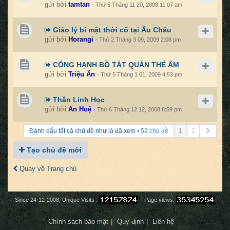
gửi bởi
tamtan
- Thứ 5 Tháng 11 20, 2008 11:07 am
Giáo lý bí mật thời cổ tại Âu Châu
gửi bởi
Horangi
- Thứ 2 Tháng 3 09, 2009 2:08 pm
CÔNG HẠNH BỒ TÁT QUÁN THẾ ÂM
gửi bởi
Triệu Ân
- Thứ 5 Tháng 1 01, 2009 4:53 pm
Thần Linh Học
gửi bởi
An Huệ
- Thứ 6 Tháng 12 12, 2008 8:59 pm
Trang
Đánh dấu tất cả chủ đề như là đã xem
• 52 chủ đề
1
2
kế
tiếp
Tạo chủ đề mới
Quay về Trang chủ
Since 24-12-2008, Unique Visits :
Page views:
Chính sách bảo mật
Quy định
Liên hệ