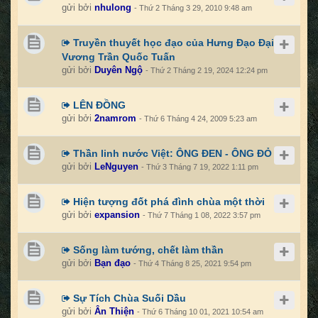
gửi bởi
nhulong
- Thứ 2 Tháng 3 29, 2010 9:48 am
Truyền thuyết học đạo của Hưng Đạo Đại
Vương Trần Quốc Tuấn
gửi bởi
Duyên Ngộ
- Thứ 2 Tháng 2 19, 2024 12:24 pm
LÊN ĐỒNG
gửi bởi
2namrom
- Thứ 6 Tháng 4 24, 2009 5:23 am
Thần linh nước Việt: ÔNG ĐEN - ÔNG ĐỎ
gửi bởi
LeNguyen
- Thứ 3 Tháng 7 19, 2022 1:11 pm
Hiện tượng đốt phá đình chùa một thời
gửi bởi
expansion
- Thứ 7 Tháng 1 08, 2022 3:57 pm
Sống làm tướng, chết làm thần
gửi bởi
Bạn đạo
- Thứ 4 Tháng 8 25, 2021 9:54 pm
Sự Tích Chùa Suối Dầu
gửi bởi
Ân Thiện
- Thứ 6 Tháng 10 01, 2021 10:54 am