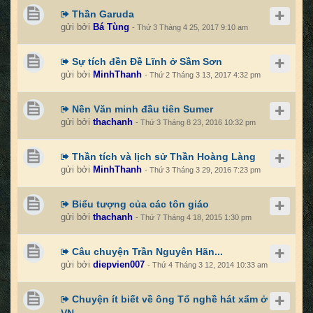
Thần Garuda
gửi bởi
Bá Tùng
- Thứ 3 Tháng 4 25, 2017 9:10 am
Sự tích đền Đề Lĩnh ở Sầm Sơn
gửi bởi
MinhThanh
- Thứ 2 Tháng 3 13, 2017 4:32 pm
Nền Văn minh đầu tiên Sumer
gửi bởi
thachanh
- Thứ 3 Tháng 8 23, 2016 10:32 pm
Thần tích và lịch sử Thần Hoàng Làng
gửi bởi
MinhThanh
- Thứ 3 Tháng 3 29, 2016 7:23 pm
Biểu tượng của các tôn giáo
gửi bởi
thachanh
- Thứ 7 Tháng 4 18, 2015 1:30 pm
Câu chuyện Trần Nguyên Hãn...
gửi bởi
diepvien007
- Thứ 4 Tháng 3 12, 2014 10:33 am
Chuyện ít biết về ông Tổ nghề hát xẩm ở