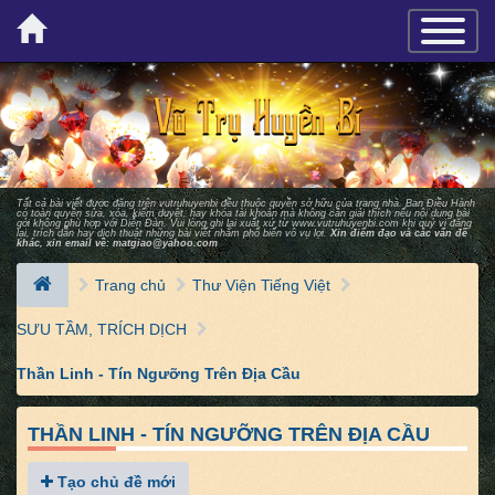
×
TOGGLE_
Tất cả bài viết được đăng trên vutruhuyenbi đều thuộc quyền sở hữu của trang nhà. Ban Ðiều Hành
có toàn quyền sửa, xóa, kiểm duyệt, hay khóa tài khoản mà không cần giải thích nếu nội dung bài
gởi không phù hợp với Diễn Ðàn. Vui lòng ghi lại xuất xứ từ
www.vutruhuyenbi.com
khi quý vị đăng
lại, trích dẫn hay dịch thuật những bài viết nhằm phổ biến vô vụ lợi.
Xin điểm đạo và các vấn đề
khác, xin email về:
matgiao@yahoo.com
Trang chủ
Thư Viện Tiếng Việt
SƯU TẦM, TRÍCH DỊCH
Thần Linh - Tín Ngưỡng Trên Địa Cầu
THẦN LINH - TÍN NGƯỠNG TRÊN ĐỊA CẦU
Tạo chủ đề mới