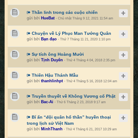
Thần linh trong các cuộc chiến
gửi bởi
HueBat
- Chủ nhật Tháng 9 12, 2021 11:54 am
Chuyện về Lý Phục Man Tướng Quân
gửi bởi
Bạn đạo
- Thứ 7 Tháng 11 21, 2020 1:10 pm
Sự tích ông Hoàng Mười
gửi bởi
Tịnh Duyên
- Thứ 4 Tháng 4 04, 2018 2:35 pm
Thiên Hậu Thánh Mẫu
gửi bởi
thanhlinhpt
- Thứ 4 Tháng 5 16, 2018 12:04 am
Truyền thuyết về Không Vương cổ Phật
gửi bởi
Bac-Ai
- Thứ 6 Tháng 2 23, 2018 9:17 am
Bí ẩn “đội quân hổ thần” huyền thoại
trong lịch sử Việt Nam
gửi bởi
MinhThanh
- Thứ 4 Tháng 6 21, 2017 10:29 am