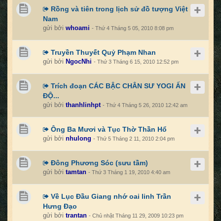
Rồng và tiên trong lịch sử đồ tượng Việt
Nam
gửi bởi
whoami
- Thứ 4 Tháng 5 05, 2010 8:08 pm
Truyền Thuyết Quỷ Phạm Nhan
gửi bởi
NgocNhi
- Thứ 3 Tháng 6 15, 2010 12:52 pm
Trích đoạn CÁC BẬC CHÂN SƯ YOGI ẤN
ĐỘ...
gửi bởi
thanhlinhpt
- Thứ 4 Tháng 5 26, 2010 12:42 am
Ông Ba Mươi và Tục Thờ Thần Hổ
gửi bởi
nhulong
- Thứ 5 Tháng 2 11, 2010 2:04 pm
Đông Phương Sóc (sưu tầm)
gửi bởi
tamtan
- Thứ 3 Tháng 1 19, 2010 4:40 am
Về Lục Đầu Giang nhớ oai linh Trần
Hưng Đạo
gửi bởi
trantan
- Chủ nhật Tháng 11 29, 2009 10:23 pm