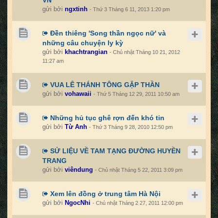
VN
gửi bởi
ngxtinh
- Thứ 3 Tháng 6 11, 2013 1:20 pm
Đền thiêng 'Song thần ngọc nữ' và
những câu chuyện ly kỳ
gửi bởi
khachtrangian
- Chủ nhật Tháng 10 21, 2012
11:27 am
VUA LÊ THÁNH TÔNG GẶP THẦN
gửi bởi
vohawaii
- Thứ 5 Tháng 12 29, 2011 10:50 am
Những hủ tục ghê rợn đến khó tin
gửi bởi
Từ Anh
- Thứ 3 Tháng 9 28, 2010 12:50 pm
SỬ LIỆU VỀ TAM TẠNG ĐƯỜNG HUYỀN
TRANG
gửi bởi
viêndung
- Chủ nhật Tháng 5 22, 2011 3:09 pm
Xem lên đồng ở trung tâm Hà Nội
gửi bởi
NgocNhi
- Chủ nhật Tháng 2 27, 2011 12:00 pm