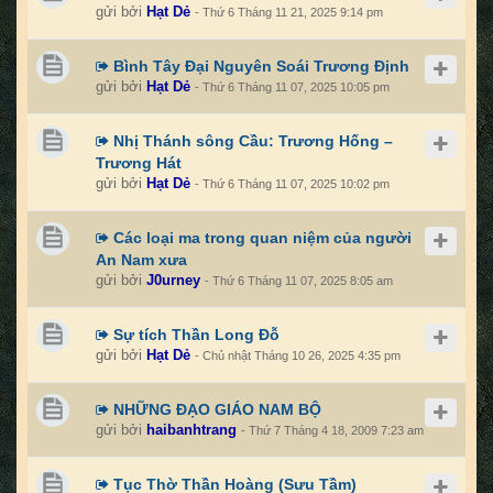
gửi bởi
Hạt Dẻ
- Thứ 6 Tháng 11 21, 2025 9:14 pm
Bình Tây Đại Nguyên Soái Trương Định
gửi bởi
Hạt Dẻ
- Thứ 6 Tháng 11 07, 2025 10:05 pm
Nhị Thánh sông Cầu: Trương Hống –
Trương Hát
gửi bởi
Hạt Dẻ
- Thứ 6 Tháng 11 07, 2025 10:02 pm
Các loại ma trong quan niệm của người
An Nam xưa
gửi bởi
J0urney
- Thứ 6 Tháng 11 07, 2025 8:05 am
Sự tích Thần Long Đỗ
gửi bởi
Hạt Dẻ
- Chủ nhật Tháng 10 26, 2025 4:35 pm
NHỮNG ĐẠO GIÁO NAM BỘ
gửi bởi
haibanhtrang
- Thứ 7 Tháng 4 18, 2009 7:23 am
Tục Thờ Thần Hoàng (Sưu Tầm)