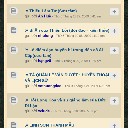
Thiếu Lâm Tự (Sưu tầm)
gửi bởi
An Huệ
- Thứ 6 Tháng 11 27, 2009 3:41 am
Bí Ẩn của Thiên Lôi (đời đạo - kiến thức)
gửi bởi
nhulong
- Thứ 3 Tháng 10 06, 2009 11:12 pm
Lễ điểm đạo huyền bí trong đền cổ Ai
Cập(sưu tầm)
gửi bởi
hạngvũ
- Thứ 3 Tháng 9 29, 2009 11:56 pm
TẢ QUÂN LÊ VĂN DUYỆT : HUYỀN THOẠI
VÀ LỊCH SỬ
gửi bởi
vothuongdao
- Thứ 3 Tháng 7 21, 2009 4:31 pm
Hội Long Hoa và sự giáng lâm của Đức
Di Lặc
gửi bởi
xelude
- Thứ 2 Tháng 5 18, 2009 5:52 pm
LINH SƠN THÁNH MẪU