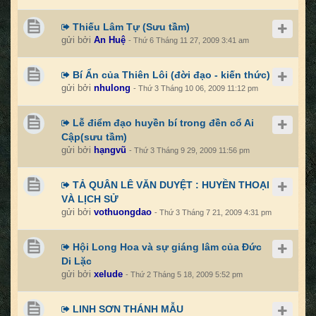
Thiếu Lâm Tự (Sưu tầm)
gửi bởi
An Huệ
- Thứ 6 Tháng 11 27, 2009 3:41 am
Bí Ẩn của Thiên Lôi (đời đạo - kiến thức)
gửi bởi
nhulong
- Thứ 3 Tháng 10 06, 2009 11:12 pm
Lễ điểm đạo huyền bí trong đền cổ Ai
Cập(sưu tầm)
gửi bởi
hạngvũ
- Thứ 3 Tháng 9 29, 2009 11:56 pm
TẢ QUÂN LÊ VĂN DUYỆT : HUYỀN THOẠI
VÀ LỊCH SỬ
gửi bởi
vothuongdao
- Thứ 3 Tháng 7 21, 2009 4:31 pm
Hội Long Hoa và sự giáng lâm của Đức
Di Lặc
gửi bởi
xelude
- Thứ 2 Tháng 5 18, 2009 5:52 pm
LINH SƠN THÁNH MẪU