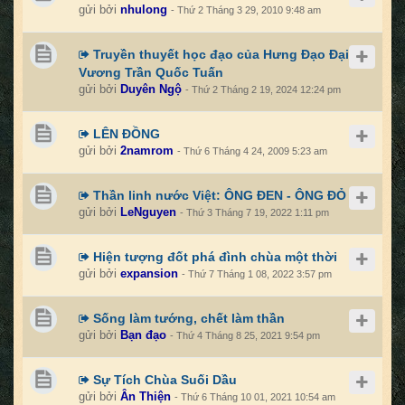
gửi bởi
nhulong
- Thứ 2 Tháng 3 29, 2010 9:48 am
Truyền thuyết học đạo của Hưng Đạo Đại
Vương Trần Quốc Tuấn
gửi bởi
Duyên Ngộ
- Thứ 2 Tháng 2 19, 2024 12:24 pm
LÊN ĐỒNG
gửi bởi
2namrom
- Thứ 6 Tháng 4 24, 2009 5:23 am
Thần linh nước Việt: ÔNG ĐEN - ÔNG ĐỎ
gửi bởi
LeNguyen
- Thứ 3 Tháng 7 19, 2022 1:11 pm
Hiện tượng đốt phá đình chùa một thời
gửi bởi
expansion
- Thứ 7 Tháng 1 08, 2022 3:57 pm
Sống làm tướng, chết làm thần
gửi bởi
Bạn đạo
- Thứ 4 Tháng 8 25, 2021 9:54 pm
Sự Tích Chùa Suối Dầu
gửi bởi
Ân Thiện
- Thứ 6 Tháng 10 01, 2021 10:54 am