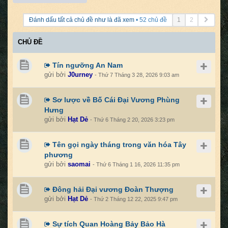
Trang
Đánh dấu tất cả chủ đề như là đã xem
• 52 chủ đề
1
2
kế
tiếp
CHỦ ĐỀ
Tín ngưỡng An Nam
gửi bởi
J0urney
- Thứ 7 Tháng 3 28, 2026 9:03 am
Sơ lược về Bố Cái Đại Vương Phùng
Hưng
gửi bởi
Hạt Dẻ
- Thứ 6 Tháng 2 20, 2026 3:23 pm
Tên gọi ngày tháng trong văn hóa Tây
phương
gửi bởi
saomai
- Thứ 6 Tháng 1 16, 2026 11:35 pm
Đông hải Đại vương Đoàn Thượng
gửi bởi
Hạt Dẻ
- Thứ 2 Tháng 12 22, 2025 9:47 pm
Sự tích Quan Hoàng Bảy Bảo Hà