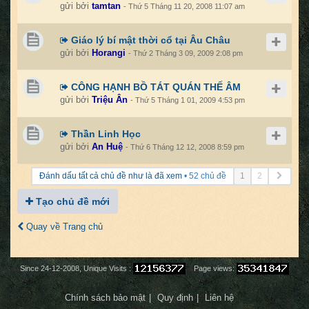
gửi bởi
tamtan
- Thứ 5 Tháng 11 20, 2008 11:07 am
Giáo lý bí mật thời cổ tại Âu Châu
gửi bởi
Horangi
- Thứ 2 Tháng 3 09, 2009 2:08 pm
CÔNG HẠNH BỒ TÁT QUÁN THẾ ÂM
gửi bởi
Triệu Ân
- Thứ 5 Tháng 1 01, 2009 4:53 pm
Thần Linh Học
gửi bởi
An Huệ
- Thứ 6 Tháng 12 12, 2008 8:59 pm
Trang
Đánh dấu tất cả chủ đề như là đã xem
• 52 chủ đề
1
2
kế
tiếp
Tạo chủ đề mới
Quay về Trang chủ
Since 24-12-2008, Unique Visits :
Page views:
Chính sách bảo mật
Quy định
Liên hệ