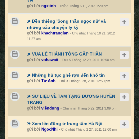
VN
gửi bởi
ngxtinh
- Thứ 3 Tháng 6 11, 2013 1:20 pm
Đền thiêng 'Song thần ngọc nữ' và
những câu chuyện ly kỳ
gửi bởi
khachtrangian
- Chủ nhật Tháng 10 21, 2012
11:27 am
VUA LÊ THÁNH TÔNG GẶP THẦN
gửi bởi
vohawaii
- Thứ 5 Tháng 12 29, 2011 10:50 am
Những hủ tục ghê rợn đến khó tin
gửi bởi
Từ Anh
- Thứ 3 Tháng 9 28, 2010 12:50 pm
SỬ LIỆU VỀ TAM TẠNG ĐƯỜNG HUYỀN
TRANG
gửi bởi
viêndung
- Chủ nhật Tháng 5 22, 2011 3:09 pm
Xem lên đồng ở trung tâm Hà Nội
gửi bởi
NgocNhi
- Chủ nhật Tháng 2 27, 2011 12:00 pm