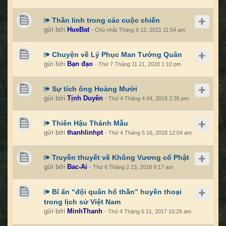
Thần linh trong các cuộc chiến
gửi bởi
HueBat
- Chủ nhật Tháng 9 12, 2021 11:54 am
Chuyện về Lý Phục Man Tướng Quân
gửi bởi
Bạn đạo
- Thứ 7 Tháng 11 21, 2020 1:10 pm
Sự tích ông Hoàng Mười
gửi bởi
Tịnh Duyên
- Thứ 4 Tháng 4 04, 2018 2:35 pm
Thiên Hậu Thánh Mẫu
gửi bởi
thanhlinhpt
- Thứ 4 Tháng 5 16, 2018 12:04 am
Truyền thuyết về Không Vương cổ Phật
gửi bởi
Bac-Ai
- Thứ 6 Tháng 2 23, 2018 9:17 am
Bí ẩn “đội quân hổ thần” huyền thoại
trong lịch sử Việt Nam
gửi bởi
MinhThanh
- Thứ 4 Tháng 6 21, 2017 10:29 am