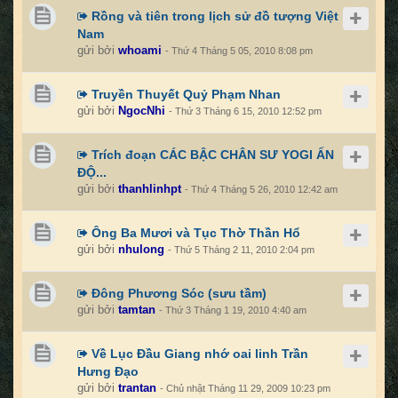
Rồng và tiên trong lịch sử đồ tượng Việt
Nam
gửi bởi
whoami
- Thứ 4 Tháng 5 05, 2010 8:08 pm
Truyền Thuyết Quỷ Phạm Nhan
gửi bởi
NgocNhi
- Thứ 3 Tháng 6 15, 2010 12:52 pm
Trích đoạn CÁC BẬC CHÂN SƯ YOGI ẤN
ĐỘ...
gửi bởi
thanhlinhpt
- Thứ 4 Tháng 5 26, 2010 12:42 am
Ông Ba Mươi và Tục Thờ Thần Hổ
gửi bởi
nhulong
- Thứ 5 Tháng 2 11, 2010 2:04 pm
Đông Phương Sóc (sưu tầm)
gửi bởi
tamtan
- Thứ 3 Tháng 1 19, 2010 4:40 am
Về Lục Đầu Giang nhớ oai linh Trần
Hưng Đạo
gửi bởi
trantan
- Chủ nhật Tháng 11 29, 2009 10:23 pm