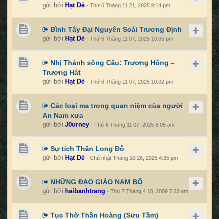
gửi bởi
Hạt Dẻ
- Thứ 6 Tháng 11 21, 2025 9:14 pm
Bình Tây Đại Nguyên Soái Trương Định
gửi bởi
Hạt Dẻ
- Thứ 6 Tháng 11 07, 2025 10:05 pm
Nhị Thánh sông Cầu: Trương Hống –
Trương Hát
gửi bởi
Hạt Dẻ
- Thứ 6 Tháng 11 07, 2025 10:02 pm
Các loại ma trong quan niệm của người
An Nam xưa
gửi bởi
J0urney
- Thứ 6 Tháng 11 07, 2025 8:05 am
Sự tích Thần Long Đỗ
gửi bởi
Hạt Dẻ
- Chủ nhật Tháng 10 26, 2025 4:35 pm
NHỮNG ĐẠO GIÁO NAM BỘ
gửi bởi
haibanhtrang
- Thứ 7 Tháng 4 18, 2009 7:23 am
Tục Thờ Thần Hoàng (Sưu Tầm)