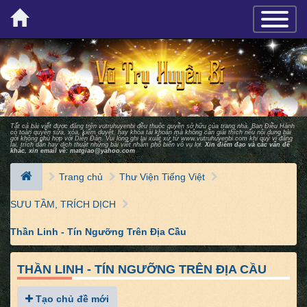
×
TOGGLE_
Tất cả bài viết được đăng trên vutruhuyenbi đều thuộc quyền sở hữu của trang nhà. Ban Ðiều Hành
có toàn quyền sửa, xóa, kiểm duyệt, hay khóa tài khoản mà không cần giải thích nếu nội dung bài
gởi không phù hợp với Diễn Ðàn. Vui lòng ghi lại xuất xứ từ
www.vutruhuyenbi.com
khi quý vị đăng
lại, trích dẫn hay dịch thuật những bài viết nhằm phổ biến vô vụ lợi.
Xin điểm đạo và các vấn đề
khác, xin email về:
matgiao@yahoo.com
Trang chủ
Thư Viện Tiếng Việt
SƯU TẦM, TRÍCH DỊCH
Thần Linh - Tín Ngưỡng Trên Địa Cầu
THẦN LINH - TÍN NGƯỠNG TRÊN ĐỊA CẦU
Tạo chủ đề mới