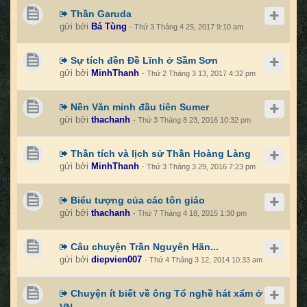
Thần Garuda
gửi bởi
Bá Tùng
- Thứ 3 Tháng 4 25, 2017 9:10 am
Sự tích đền Đề Lĩnh ở Sầm Sơn
gửi bởi
MinhThanh
- Thứ 2 Tháng 3 13, 2017 4:32 pm
Nền Văn minh đầu tiên Sumer
gửi bởi
thachanh
- Thứ 3 Tháng 8 23, 2016 10:32 pm
Thần tích và lịch sử Thần Hoàng Làng
gửi bởi
MinhThanh
- Thứ 3 Tháng 3 29, 2016 7:23 pm
Biểu tượng của các tôn giáo
gửi bởi
thachanh
- Thứ 7 Tháng 4 18, 2015 1:30 pm
Câu chuyện Trần Nguyên Hãn...
gửi bởi
diepvien007
- Thứ 4 Tháng 3 12, 2014 10:33 am
Chuyện ít biết về ông Tổ nghề hát xẩm ở