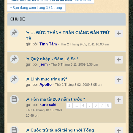
• Bạn đang xem trang
1
/
1
trang
CHỦ ĐỀ
::: ĐỨC THÁNH TRẦN GIÁNG ĐÀN TRỪ
TÀ
gửi bởi
Tĩnh Tâm
- Thứ 2 Tháng 9 05, 2011 10:03 am
Quỷ nhập - Đàm Lệ Sa *
gửi bởi
jerm
- Thứ 5 Tháng 6 11, 2009 3:38 pm
Linh mục trừ quỷ*
gửi bởi
Apollo
- Thứ 2 Tháng 3 02, 2009 3:05 am
Hồn ma từ 200 năm trước *
gửi bởi
kuro saki
-
1
…
4
5
6
7
8
Thứ 4 Tháng 10 16, 2024
10:49 pm
Cuộc trừ tà nổi tiếng thời Tống