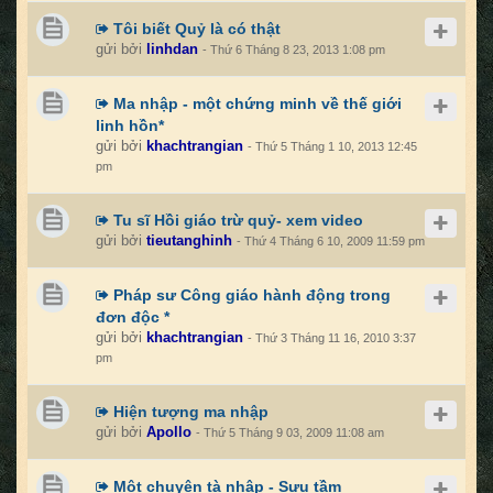
Tôi biết Quỷ là có thật
gửi bởi
linhdan
- Thứ 6 Tháng 8 23, 2013 1:08 pm
Ma nhập - một chứng minh về thế giới
linh hồn*
gửi bởi
khachtrangian
- Thứ 5 Tháng 1 10, 2013 12:45
pm
Tu sĩ Hồi giáo trừ quỷ- xem video
gửi bởi
tieutanghinh
- Thứ 4 Tháng 6 10, 2009 11:59 pm
Pháp sư Công giáo hành động trong
đơn độc *
gửi bởi
khachtrangian
- Thứ 3 Tháng 11 16, 2010 3:37
pm
Hiện tượng ma nhập
gửi bởi
Apollo
- Thứ 5 Tháng 9 03, 2009 11:08 am
Một chuyện tà nhập - Sưu tầm