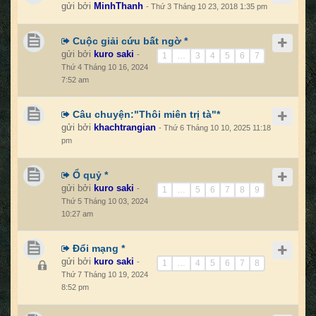
gửi bởi
MinhThanh
- Thứ 3 Tháng 10 23, 2018 1:35 pm
Cuộc giải cứu bất ngờ *
gửi bởi
kuro saki
-
1
…
3
4
5
6
7
Thứ 4 Tháng 10 16, 2024
7:52 am
Câu chuyện:"Thôi miên trị tà"*
gửi bởi
khachtrangian
- Thứ 6 Tháng 10 10, 2025 11:18
pm
Ổ quỷ *
gửi bởi
kuro saki
-
1
…
5
6
7
8
9
Thứ 5 Tháng 10 03, 2024
10:27 am
Đổi mạng *
gửi bởi
kuro saki
-
1
…
4
5
6
7
8
Thứ 7 Tháng 10 19, 2024
8:52 pm