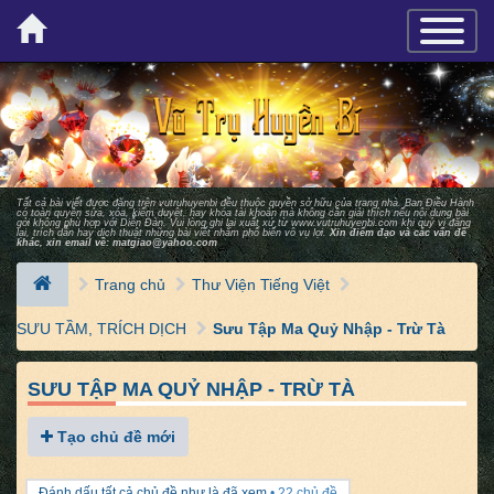
×
TOGGLE_
Tất cả bài viết được đăng trên vutruhuyenbi đều thuộc quyền sở hữu của trang nhà. Ban Ðiều Hành
có toàn quyền sửa, xóa, kiểm duyệt, hay khóa tài khoản mà không cần giải thích nếu nội dung bài
gởi không phù hợp với Diễn Ðàn. Vui lòng ghi lại xuất xứ từ
www.vutruhuyenbi.com
khi quý vị đăng
lại, trích dẫn hay dịch thuật những bài viết nhằm phổ biến vô vụ lợi.
Xin điểm đạo và các vấn đề
khác, xin email về:
matgiao@yahoo.com
Trang chủ
Thư Viện Tiếng Việt
SƯU TẦM, TRÍCH DỊCH
Sưu Tập Ma Quỷ Nhập - Trừ Tà
SƯU TẬP MA QUỶ NHẬP - TRỪ TÀ
Tạo chủ đề mới
Đánh dấu tất cả chủ đề như là đã xem
• 22 chủ đề