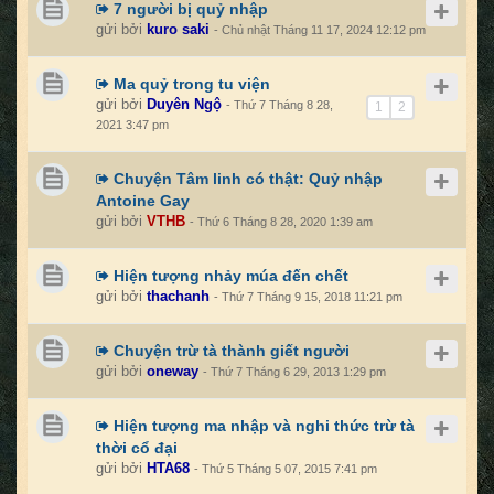
7 người bị quỷ nhập
gửi bởi
kuro saki
- Chủ nhật Tháng 11 17, 2024 12:12 pm
Ma quỷ trong tu viện
gửi bởi
Duyên Ngộ
- Thứ 7 Tháng 8 28,
1
2
2021 3:47 pm
Chuyện Tâm linh có thật: Quỷ nhập
Antoine Gay
gửi bởi
VTHB
- Thứ 6 Tháng 8 28, 2020 1:39 am
Hiện tượng nhảy múa đến chết
gửi bởi
thachanh
- Thứ 7 Tháng 9 15, 2018 11:21 pm
Chuyện trừ tà thành giết người
gửi bởi
oneway
- Thứ 7 Tháng 6 29, 2013 1:29 pm
Hiện tượng ma nhập và nghi thức trừ tà
thời cổ đại
gửi bởi
HTA68
- Thứ 5 Tháng 5 07, 2015 7:41 pm