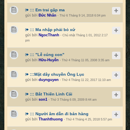
::: Em trai gặp ma
gửi bởi
Đức Nhân
- Thứ 6 Tháng 9 14, 2018 6:04 pm
::: Ma nhập phải bỏ xứ
gửi bởi
NgocThanh
- Chủ nhật Tháng 1 01, 2012 2:17
pm
::: "Lễ cúng con"
gửi bởi
Hữu-Huyễn
- Thứ 4 Tháng 11 05, 2008 3:35 am
:::Mặt dây chuyền Ông Lục
gửi bởi
duynguyen
- Thứ 4 Tháng 11 22, 2017 11:10 am
::: Bắt Thiên Linh Cái
gửi bởi
son1
- Thứ 3 Tháng 6 09, 2009 8:44 am
::: Người âm dẫn đi bán hàng
gửi bởi
Thanhthuong
- Thứ 4 Tháng 4 25, 2018 5:57 pm