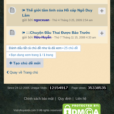
Thế giới tâm linh của Hồ cáp Ngô Duy
Lâm
gửi bởi
ngocxuan
- Thứ 4 Tháng 3 25, 2009 2:54 am
:::Chuyện Đầu Thai Được Báo Trước
gửi bởi
Hữu-Huyễn
- Thứ 7 Tháng 11 15, 2008 4:33 am
Đánh dấu tất cả chủ đề như là đã xem
• 25 chủ đề
• Bạn đang xem trang
1
/
1
trang
Tạo chủ đề mới
Quay về Trang chủ
Since 24-12-2008, Unique Visits :
Page views:
Chính sách bảo mật
Quy định
Liên hệ
Vutruhuyenbi.com
© All rights reserved