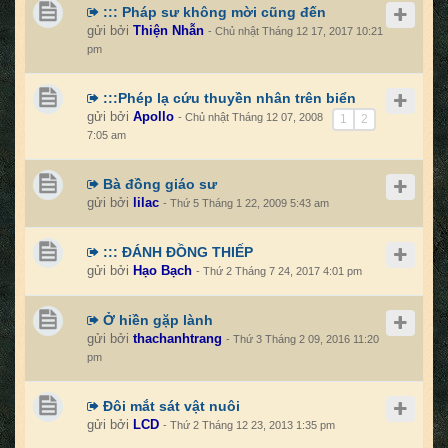
::: Pháp sư không mời cũng đến
gửi bởi
Thiện Nhẫn
- Chủ nhật Tháng 12 17, 2017 10:21
pm
:::Phép lạ cứu thuyền nhân trên biển
gửi bởi
Apollo
- Chủ nhật Tháng 12 07, 2008
1
2
7:05 am
Bà đồng giáo sư
gửi bởi
lilac
- Thứ 5 Tháng 1 22, 2009 5:43 am
::: ĐÁNH ĐỒNG THIẾP
gửi bởi
Hạo Bạch
- Thứ 2 Tháng 7 24, 2017 4:01 pm
Ở hiền gặp lành
gửi bởi
thachanhtrang
- Thứ 3 Tháng 2 09, 2016 11:20
pm
Đôi mắt sát vật nuôi
gửi bởi
LCD
- Thứ 2 Tháng 12 23, 2013 1:35 pm