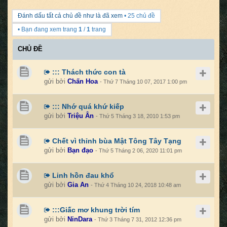
Đánh dấu tất cả chủ đề như là đã xem
• 25 chủ đề
• Bạn đang xem trang
1
/
1
trang
CHỦ ĐỀ
::: Thách thức con tà
gửi bởi
Chấn Hoa
- Thứ 7 Tháng 10 07, 2017 1:00 pm
::: Nhớ quá khứ kiếp
gửi bởi
Triệu Ân
- Thứ 5 Tháng 3 18, 2010 1:53 pm
Chết vì thỉnh bùa Mật Tông Tây Tạng
gửi bởi
Bạn đạo
- Thứ 5 Tháng 2 06, 2020 11:01 pm
Linh hồn đau khổ
gửi bởi
Gia An
- Thứ 4 Tháng 10 24, 2018 10:48 am
:::Giấc mơ khung trời tím
gửi bởi
NinDara
- Thứ 3 Tháng 7 31, 2012 12:36 pm