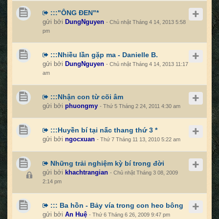
:::"ÔNG ĐEN"*
gửi bởi
DungNguyen
- Chủ nhật Tháng 4 14, 2013 5:58
pm
:::Nhiều lần gặp ma - Danielle B.
gửi bởi
DungNguyen
- Chủ nhật Tháng 4 14, 2013 11:17
am
:::Nhận con từ cõi âm
gửi bởi
phuongmy
- Thứ 5 Tháng 2 24, 2011 4:30 am
:::Huyền bí tại nấc thang thứ 3 *
gửi bởi
ngocxuan
- Thứ 7 Tháng 11 13, 2010 5:22 am
Những trải nghiệm kỳ bí trong đời
gửi bởi
khachtrangian
- Chủ nhật Tháng 3 08, 2009
2:14 pm
::: Ba hồn - Bảy vía trong con heo bông
gửi bởi
An Huệ
- Thứ 6 Tháng 6 26, 2009 9:47 pm