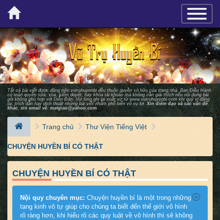
×
TOGGLE_
Tất cả bài viết được đăng trên vutruhuyenbi đều thuộc quyền sở hữu của trang nhà. Ban Ðiều Hành
có toàn quyền sửa, xóa, kiểm duyệt, hay khóa tài khoản mà không cần giải thích nếu nội dung bài
gởi không phù hợp với Diễn Ðàn. Vui lòng ghi lại xuất xứ từ
www.vutruhuyenbi.com
khi quý vị đăng
lại, trích dẫn hay dịch thuật những bài viết nhằm phổ biến vô vụ lợi.
Xin điểm đạo và các vấn đề
khác, xin email về:
matgiao@yahoo.com
Trang chủ
Thư Viện Tiếng Việt
CHUYỆN HUYỀN BÍ CÓ THẬT
CHUYỆN HUYỀN BÍ CÓ THẬT
Nội quy chuyên mục:
Chuyện huyền bí là một trong những
tạng kinh vô tự giúp cho chúng ta biết đến thế giới vô hình
rõ ràng hơn, khi hiểu rõ các quy luật về vô hình thì sẽ không