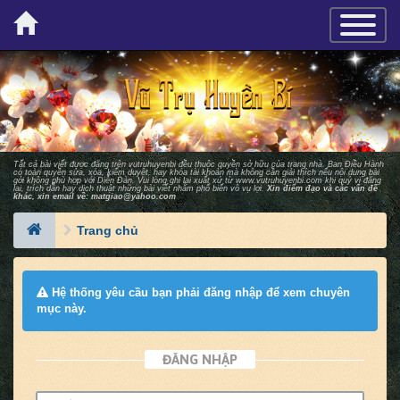
×
TOGGLE_
Tất cả bài viết được đăng trên vutruhuyenbi đều thuộc quyền sở hữu của trang nhà. Ban Ðiều Hành
có toàn quyền sửa, xóa, kiểm duyệt, hay khóa tài khoản mà không cần giải thích nếu nội dung bài
gởi không phù hợp với Diễn Ðàn. Vui lòng ghi lại xuất xứ từ
www.vutruhuyenbi.com
khi quý vị đăng
lại, trích dẫn hay dịch thuật những bài viết nhằm phổ biến vô vụ lợi.
Xin điểm đạo và các vấn đề
khác, xin email về:
matgiao@yahoo.com
Trang chủ
Hệ thống yêu cầu bạn phải đăng nhập để xem chuyên
mục này.
ĐĂNG NHẬP
Tên