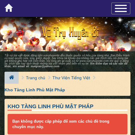
×
TOGGLE_
Tất cả bài viết được đăng trên vutruhuyenbi đều thuộc quyền sở hữu của trang nhà. Ban Ðiều Hành
có toàn quyền sửa, xóa, kiểm duyệt, hay khóa tài khoản mà không cần giải thích nếu nội dung bài
gởi không phù hợp với Diễn Ðàn. Vui lòng ghi lại xuất xứ từ
www.vutruhuyenbi.com
khi quý vị đăng
lại, trích dẫn hay dịch thuật những bài viết nhằm phổ biến vô vụ lợi.
Xin điểm đạo và các vấn đề
khác, xin email về:
matgiao@yahoo.com
Trang chủ
Thư Viện Tiếng Việt
Kho Tàng Linh Phù Mật Pháp
KHO TÀNG LINH PHÙ MẬT PHÁP
Bạn không được cấp phép để xem các chủ đề trong
chuyên mục này.