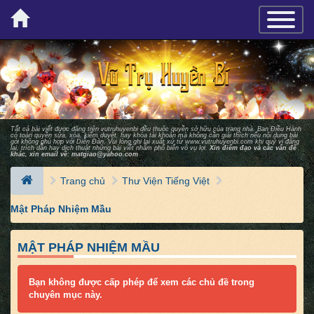
×
TOGGLE_
Tất cả bài viết được đăng trên vutruhuyenbi đều thuộc quyền sở hữu của trang nhà. Ban Ðiều Hành
có toàn quyền sửa, xóa, kiểm duyệt, hay khóa tài khoản mà không cần giải thích nếu nội dung bài
gởi không phù hợp với Diễn Ðàn. Vui lòng ghi lại xuất xứ từ
www.vutruhuyenbi.com
khi quý vị đăng
lại, trích dẫn hay dịch thuật những bài viết nhằm phổ biến vô vụ lợi.
Xin điểm đạo và các vấn đề
khác, xin email về:
matgiao@yahoo.com
Trang chủ
Thư Viện Tiếng Việt
Mật Pháp Nhiệm Mầu
MẬT PHÁP NHIỆM MẦU
Bạn không được cấp phép để xem các chủ đề trong
chuyên mục này.