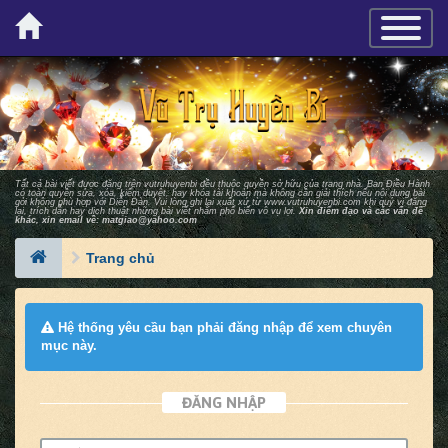
×
TOGGLE_
Tất cả bài viết được đăng trên vutruhuyenbi đều thuộc quyền sở hữu của trang nhà. Ban Ðiều Hành
có toàn quyền sửa, xóa, kiểm duyệt, hay khóa tài khoản mà không cần giải thích nếu nội dung bài
gởi không phù hợp với Diễn Ðàn. Vui lòng ghi lại xuất xứ từ
www.vutruhuyenbi.com
khi quý vị đăng
lại, trích dẫn hay dịch thuật những bài viết nhằm phổ biến vô vụ lợi.
Xin điểm đạo và các vấn đề
khác, xin email về:
matgiao@yahoo.com
Trang chủ
Hệ thống yêu cầu bạn phải đăng nhập để xem chuyên
mục này.
ĐĂNG NHẬP
Tên