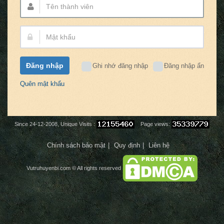
thành
viên:
Mật
khẩu:
Đăng nhập
Ghi nhớ đăng nhập
Đăng nhập ẩn
Quên mật khẩu
Since 24-12-2008, Unique Visits :
Page views:
Chính sách bảo mật
Quy định
Liên hệ
Vutruhuyenbi.com
© All rights reserved