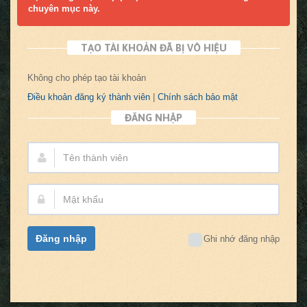
chuyên mục này.
TẠO TÀI KHOẢN ĐÃ BỊ VÔ HIỆU
Không cho phép tạo tài khoản
Điều khoản đăng ký thành viên
|
Chính sách bảo mật
ĐĂNG NHẬP
Tên
thành
viên:
Mật
khẩu:
Đăng nhập
Ghi nhớ đăng nhập