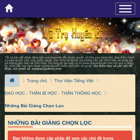
×
TOGGLE_
Tất cả bài viết được đăng trên vutruhuyenbi đều thuộc quyền sở hữu của trang nhà. Ban Ðiều Hành
có toàn quyền sửa, xóa, kiểm duyệt, hay khóa tài khoản mà không cần giải thích nếu nội dung bài
gởi không phù hợp với Diễn Ðàn. Vui lòng ghi lại xuất xứ từ
www.vutruhuyenbi.com
khi quý vị đăng
lại, trích dẫn hay dịch thuật những bài viết nhằm phổ biến vô vụ lợi.
Xin điểm đạo và các vấn đề
khác, xin email về:
matgiao@yahoo.com
Trang chủ
Thư Viện Tiếng Việt
ĐẠO HỌC - THẦN BÍ HỌC - THẦN THÔNG HỌC
Những Bài Giảng Chọn Lọc
NHỮNG BÀI GIẢNG CHỌN LỌC
Bạn không được cấp phép để xem các chủ đề trong