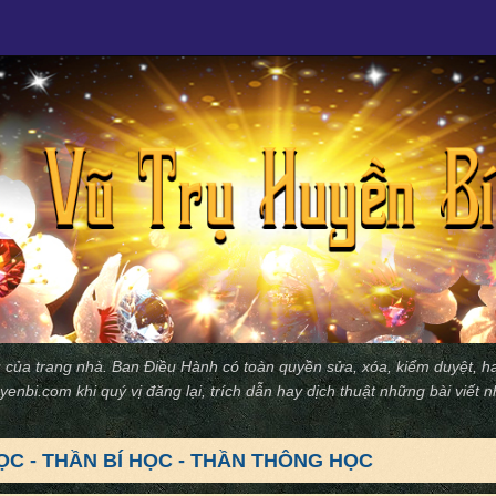
 của trang nhà. Ban Ðiều Hành có toàn quyền sửa, xóa, kiểm duyệt, ha
yenbi.com
khi quý vị đăng lại, trích dẫn hay dịch thuật những bài viết 
ỌC - THẦN BÍ HỌC - THẦN THÔNG HỌC