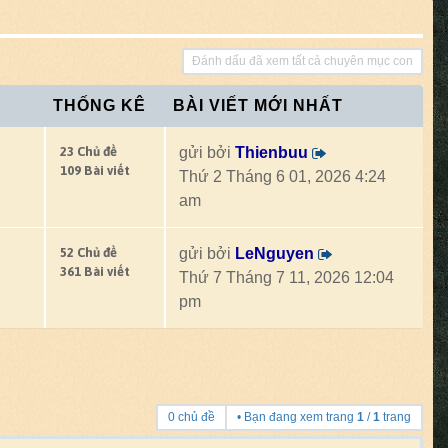
Đánh dấu đã xem tất cả chuyên mục con
THỐNG KÊ
BÀI VIẾT MỚI NHẤT
23 Chủ đề
gửi bởi
Thienbuu
109 Bài viết
Thứ 2 Tháng 6 01, 2026 4:24
am
52 Chủ đề
gửi bởi
LeNguyen
361 Bài viết
Thứ 7 Tháng 7 11, 2026 12:04
pm
0 chủ đề
• Bạn đang xem trang
1
/
1
trang