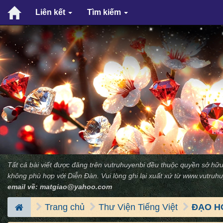
Liên kết
Tìm kiếm
Tất cả bài viết được đăng trên vutruhuyenbi đều thuộc quyền sở hữu
không phù hợp với Diễn Ðàn. Vui lòng ghi lại xuất xứ từ
www.vutruhu
email về:
matgiao@yahoo.com
Trang chủ
Thư Viện Tiếng Việt
ĐẠO H