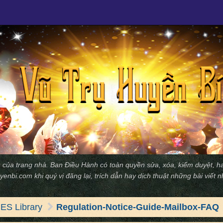
 của trang nhà. Ban Ðiều Hành có toàn quyền sửa, xóa, kiểm duyệt, ha
yenbi.com
khi quý vị đăng lại, trích dẫn hay dịch thuật những bài viết 
S Library
Regulation-Notice-Guide-Mailbox-FAQ