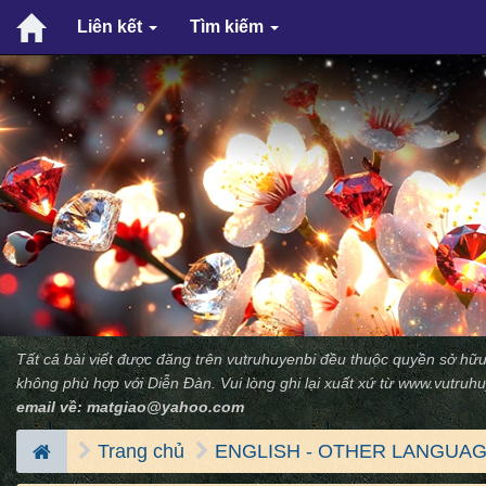
Liên kết
Tìm kiếm
Tất cả bài viết được đăng trên vutruhuyenbi đều thuộc quyền sở hữu
không phù hợp với Diễn Ðàn. Vui lòng ghi lại xuất xứ từ
www.vutruhu
email về:
matgiao@yahoo.com
Trang chủ
ENGLISH - OTHER LANGUAGE