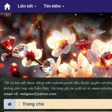
Liên kết
Tìm kiếm
Tất cả bài viết được đăng trên vutruhuyenbi đều thuộc quyền sở hữu
không phù hợp với Diễn Ðàn. Vui lòng ghi lại xuất xứ từ
www.vutruhu
email về:
matgiao@yahoo.com
Trang chủ