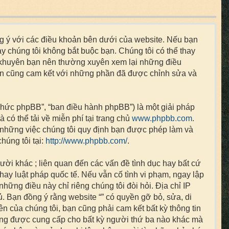
 đồng ý với các điều khoản bên dưới của website. Nếu bạn
ày chúng tôi không bắt buộc bạn. Chúng tôi có thể thay
ôi khuyên bạn nên thường xuyên xem lại những điều
 bạn cũng cam kết với những phần đã được chỉnh sửa và
chức phpBB”, “ban điều hành phpBB”) là một giải pháp
à có thể tải về miễn phí tại trang chủ
www.phpbb.com
.
 những việc chúng tôi quy định bạn được phép làm và
húng tôi tại:
http://www.phpbb.com/
.
gười khác ; liên quan đến các vấn đề tình dục hay bất cứ
ay luật pháp quốc tế. Nếu vẫn cố tình vi phạm, ngay lập
ững điều này chỉ riêng chúng tôi đòi hỏi. Địa chỉ IP
ủ. Bạn đồng ý rằng website “” có quyền gỡ bỏ, sửa, di
ên của chúng tôi, bạn cũng phải cam kết bất kỳ thông tin
hông được cung cấp cho bất kỳ người thứ ba nào khác mà