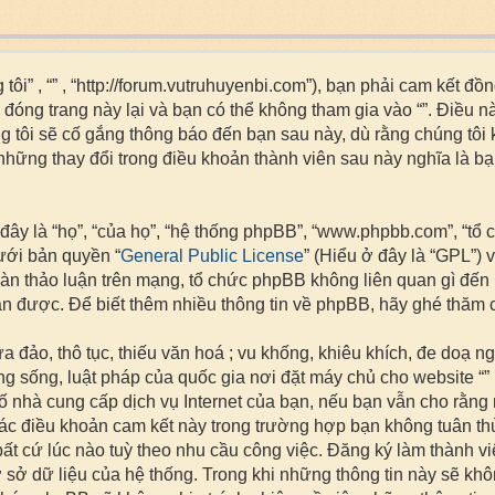
g tôi” , “” , “http://forum.vutruhuyenbi.com”), bạn phải cam kết
đóng trang này lại và bạn có thể không tham gia vào “”. Điều n
ng tôi sẽ cố gắng thông báo đến bạn sau này, dù rằng chúng t
ó những thay đổi trong điều khoản thành viên sau này nghĩa là
ây là “họ”, “của họ”, “hệ thống phpBB”, “www.phpbb.com”, “tổ 
ới bản quyền “
General Public License
” (Hiểu ở đây là “GPL”) v
àn thảo luận trên mạng, tổ chức phpBB không liên quan gì đến
 được. Để biết thêm nhiều thông tin về phpBB, hãy ghé thăm c
a đảo, thô tục, thiếu văn hoá ; vu khống, khiêu khích, đe doạ n
 sống, luật pháp của quốc gia nơi đặt máy chủ cho website “” h
 nhà cung cấp dịch vụ Internet của bạn, nếu bạn vẫn cho rằng nh
 các điều khoản cam kết này trong trường hợp bạn không tuân th
ất cứ lúc nào tuỳ theo nhu cầu công việc. Đăng ký làm thành vi
 sở dữ liệu của hệ thống. Trong khi những thông tin này sẽ k