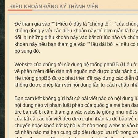
- ĐIỀU KHOẢN ĐĂNG KÝ THÀNH VIÊN
Để tham gia vào “” (Hiểu ở đây là “chúng tôi” , “của chún
không đồng ý với các điều khoản này thì đơn giản là hãy 
đổi lại những điều khoản này vào bất cứ lúc nào và chú
khoản này nếu bạn tham gia vào “” lâu dài bởi vì nếu c
bổ sung đó.
Website của chúng tôi sử dụng hệ thống phpBB (Hiểu ở đ
về phần mềm diễn đàn mã nguồn mở được phát hành dư
Hệ thống phpBB được phát triển để xây dựng các diễn đ
không được phép làm với nội dung lẫn tư cách chấp nhận
Bạn cam kết không gửi bất cứ bài viết nào có nội dung lừ
nội dung nào vi phạm luật pháp của quốc gia mà bạn đang
tức bạn sẽ bị cấm tham gia vào website giống như một số
của tất cả các bài viết đều được ghi nhận lại để bảo vệ
chuyển hoặc khoá bất kỳ bài viết nào trong website vào b
cá nhân nào mà bạn cung cấp đều được lưu trữ trong cơ