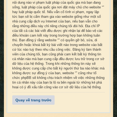
nội dung nào vi phạm luật pháp của quốc gia mà bạn đang
sống, luật pháp của quốc gia nơi đặt máy chủ cho website “”
hay luật pháp quốc tế. Nếu vẫn cố tình vi phạm, ngay lập
tức bạn sẽ bị cấm tham gia vào website giống như một số
nhà cung cấp dịch vụ Internet của bạn, nếu bạn vẫn cho
rằng những điều này chỉ riêng chúng tôi đòi hỏi. Địa chỉ IP
của tất cả các bài viết đều được ghi nhận lại để bảo vệ các
điều khoản cam kết này trong trường hợp bạn không tuân
thủ. Bạn đồng ý rằng website “” có quyền gỡ bỏ, sửa, di
chuyển hoặc khoá bất kỳ bài viết nào trong website vào bất
cứ lúc nào tuỳ theo nhu cầu công việc. Đăng ký làm thành
viên của chúng tôi, bạn cũng phải cam kết bất kỳ thông tin
cá nhân nào mà bạn cung cấp đều được lưu trữ trong cơ sở
dữ liệu của hệ thống. Trong khi những thông tin này sẽ
không được cung cấp cho bất kỳ người thứ ba nào khác mà
không được sự đồng ý của bạn, website “” cũng như tổ
chức phpBB sẽ không chịu trách nhiệm về việc những thông
tin cá nhân này của bạn bị lộ ra bên ngoài từ những kẻ phá
hoại có ý đồ xấu tấn công vào cơ sở dữ liệu của hệ thống.
Quay về trang trước