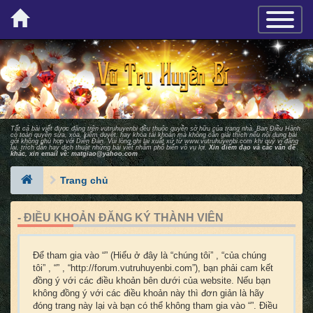
×
TOGGLE_
Tất cả bài viết được đăng trên vutruhuyenbi đều thuộc quyền sở hữu của trang nhà. Ban Ðiều Hành
có toàn quyền sửa, xóa, kiểm duyệt, hay khóa tài khoản mà không cần giải thích nếu nội dung bài
gởi không phù hợp với Diễn Ðàn. Vui lòng ghi lại xuất xứ từ
www.vutruhuyenbi.com
khi quý vị đăng
lại, trích dẫn hay dịch thuật những bài viết nhằm phổ biến vô vụ lợi.
Xin điểm đạo và các vấn đề
khác, xin email về:
matgiao@yahoo.com
Trang chủ
- ĐIỀU KHOẢN ĐĂNG KÝ THÀNH VIÊN
Để tham gia vào “” (Hiểu ở đây là “chúng tôi” , “của chúng
tôi” , “” , “http://forum.vutruhuyenbi.com”), bạn phải cam kết
đồng ý với các điều khoản bên dưới của website. Nếu bạn
không đồng ý với các điều khoản này thì đơn giản là hãy
đóng trang này lại và bạn có thể không tham gia vào “”. Điều