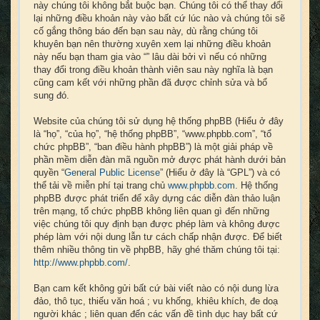
này chúng tôi không bắt buộc bạn. Chúng tôi có thể thay đổi
lại những điều khoản này vào bất cứ lúc nào và chúng tôi sẽ
cố gắng thông báo đến bạn sau này, dù rằng chúng tôi
khuyên bạn nên thường xuyên xem lại những điều khoản
này nếu bạn tham gia vào “” lâu dài bởi vì nếu có những
thay đổi trong điều khoản thành viên sau này nghĩa là bạn
cũng cam kết với những phần đã được chỉnh sửa và bổ
sung đó.
Website của chúng tôi sử dụng hệ thống phpBB (Hiểu ở đây
là “họ”, “của họ”, “hệ thống phpBB”, “www.phpbb.com”, “tổ
chức phpBB”, “ban điều hành phpBB”) là một giải pháp về
phần mềm diễn đàn mã nguồn mở được phát hành dưới bản
quyền “
General Public License
” (Hiểu ở đây là “GPL”) và có
thể tải về miễn phí tại trang chủ
www.phpbb.com
. Hệ thống
phpBB được phát triển để xây dựng các diễn đàn thảo luận
trên mạng, tổ chức phpBB không liên quan gì đến những
việc chúng tôi quy định bạn được phép làm và không được
phép làm với nội dung lẫn tư cách chấp nhận được. Để biết
thêm nhiều thông tin về phpBB, hãy ghé thăm chúng tôi tại:
http://www.phpbb.com/
.
Bạn cam kết không gửi bất cứ bài viết nào có nội dung lừa
đảo, thô tục, thiếu văn hoá ; vu khống, khiêu khích, đe doạ
người khác ; liên quan đến các vấn đề tình dục hay bất cứ