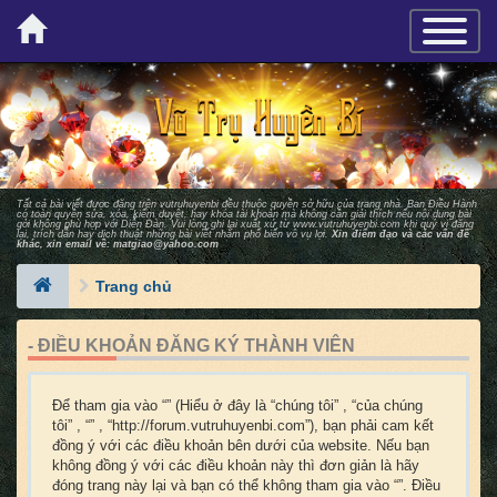
×
TOGGLE_
Tất cả bài viết được đăng trên vutruhuyenbi đều thuộc quyền sở hữu của trang nhà. Ban Ðiều Hành
có toàn quyền sửa, xóa, kiểm duyệt, hay khóa tài khoản mà không cần giải thích nếu nội dung bài
gởi không phù hợp với Diễn Ðàn. Vui lòng ghi lại xuất xứ từ
www.vutruhuyenbi.com
khi quý vị đăng
lại, trích dẫn hay dịch thuật những bài viết nhằm phổ biến vô vụ lợi.
Xin điểm đạo và các vấn đề
khác, xin email về:
matgiao@yahoo.com
Trang chủ
- ĐIỀU KHOẢN ĐĂNG KÝ THÀNH VIÊN
Để tham gia vào “” (Hiểu ở đây là “chúng tôi” , “của chúng
tôi” , “” , “http://forum.vutruhuyenbi.com”), bạn phải cam kết
đồng ý với các điều khoản bên dưới của website. Nếu bạn
không đồng ý với các điều khoản này thì đơn giản là hãy
đóng trang này lại và bạn có thể không tham gia vào “”. Điều