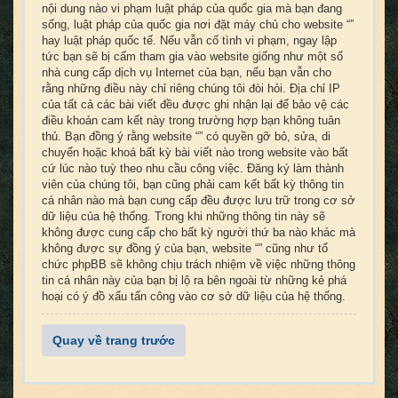
nội dung nào vi phạm luật pháp của quốc gia mà bạn đang
sống, luật pháp của quốc gia nơi đặt máy chủ cho website “”
hay luật pháp quốc tế. Nếu vẫn cố tình vi phạm, ngay lập
tức bạn sẽ bị cấm tham gia vào website giống như một số
nhà cung cấp dịch vụ Internet của bạn, nếu bạn vẫn cho
rằng những điều này chỉ riêng chúng tôi đòi hỏi. Địa chỉ IP
của tất cả các bài viết đều được ghi nhận lại để bảo vệ các
điều khoản cam kết này trong trường hợp bạn không tuân
thủ. Bạn đồng ý rằng website “” có quyền gỡ bỏ, sửa, di
chuyển hoặc khoá bất kỳ bài viết nào trong website vào bất
cứ lúc nào tuỳ theo nhu cầu công việc. Đăng ký làm thành
viên của chúng tôi, bạn cũng phải cam kết bất kỳ thông tin
cá nhân nào mà bạn cung cấp đều được lưu trữ trong cơ sở
dữ liệu của hệ thống. Trong khi những thông tin này sẽ
không được cung cấp cho bất kỳ người thứ ba nào khác mà
không được sự đồng ý của bạn, website “” cũng như tổ
chức phpBB sẽ không chịu trách nhiệm về việc những thông
tin cá nhân này của bạn bị lộ ra bên ngoài từ những kẻ phá
hoại có ý đồ xấu tấn công vào cơ sở dữ liệu của hệ thống.
Quay về trang trước