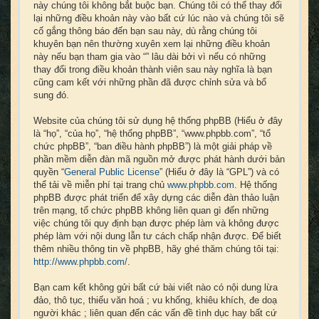
này chúng tôi không bắt buộc bạn. Chúng tôi có thể thay đổi
lại những điều khoản này vào bất cứ lúc nào và chúng tôi sẽ
cố gắng thông báo đến bạn sau này, dù rằng chúng tôi
khuyên bạn nên thường xuyên xem lại những điều khoản
này nếu bạn tham gia vào “” lâu dài bởi vì nếu có những
thay đổi trong điều khoản thành viên sau này nghĩa là bạn
cũng cam kết với những phần đã được chỉnh sửa và bổ
sung đó.
Website của chúng tôi sử dụng hệ thống phpBB (Hiểu ở đây
là “họ”, “của họ”, “hệ thống phpBB”, “www.phpbb.com”, “tổ
chức phpBB”, “ban điều hành phpBB”) là một giải pháp về
phần mềm diễn đàn mã nguồn mở được phát hành dưới bản
quyền “
General Public License
” (Hiểu ở đây là “GPL”) và có
thể tải về miễn phí tại trang chủ
www.phpbb.com
. Hệ thống
phpBB được phát triển để xây dựng các diễn đàn thảo luận
trên mạng, tổ chức phpBB không liên quan gì đến những
việc chúng tôi quy định bạn được phép làm và không được
phép làm với nội dung lẫn tư cách chấp nhận được. Để biết
thêm nhiều thông tin về phpBB, hãy ghé thăm chúng tôi tại:
http://www.phpbb.com/
.
Bạn cam kết không gửi bất cứ bài viết nào có nội dung lừa
đảo, thô tục, thiếu văn hoá ; vu khống, khiêu khích, đe doạ
người khác ; liên quan đến các vấn đề tình dục hay bất cứ