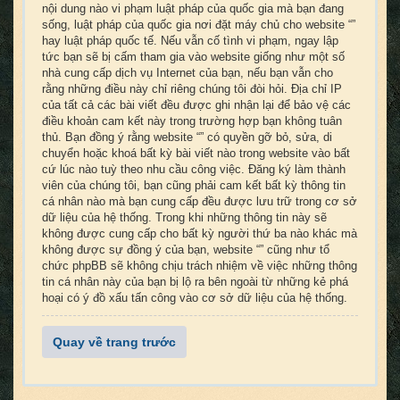
nội dung nào vi phạm luật pháp của quốc gia mà bạn đang
sống, luật pháp của quốc gia nơi đặt máy chủ cho website “”
hay luật pháp quốc tế. Nếu vẫn cố tình vi phạm, ngay lập
tức bạn sẽ bị cấm tham gia vào website giống như một số
nhà cung cấp dịch vụ Internet của bạn, nếu bạn vẫn cho
rằng những điều này chỉ riêng chúng tôi đòi hỏi. Địa chỉ IP
của tất cả các bài viết đều được ghi nhận lại để bảo vệ các
điều khoản cam kết này trong trường hợp bạn không tuân
thủ. Bạn đồng ý rằng website “” có quyền gỡ bỏ, sửa, di
chuyển hoặc khoá bất kỳ bài viết nào trong website vào bất
cứ lúc nào tuỳ theo nhu cầu công việc. Đăng ký làm thành
viên của chúng tôi, bạn cũng phải cam kết bất kỳ thông tin
cá nhân nào mà bạn cung cấp đều được lưu trữ trong cơ sở
dữ liệu của hệ thống. Trong khi những thông tin này sẽ
không được cung cấp cho bất kỳ người thứ ba nào khác mà
không được sự đồng ý của bạn, website “” cũng như tổ
chức phpBB sẽ không chịu trách nhiệm về việc những thông
tin cá nhân này của bạn bị lộ ra bên ngoài từ những kẻ phá
hoại có ý đồ xấu tấn công vào cơ sở dữ liệu của hệ thống.
Quay về trang trước