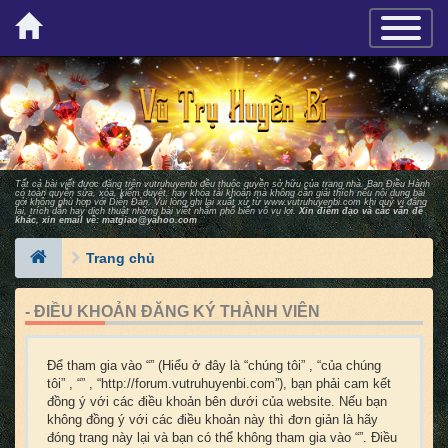
×
TOGGLE_
Tất cả bài viết được đăng trên vutruhuyenbi đều thuộc quyền sở hữu của trang nhà. Ban Ðiều Hành
có toàn quyền sửa, xóa, kiểm duyệt, hay khóa tài khoản mà không cần giải thích nếu nội dung bài
gởi không phù hợp với Diễn Ðàn. Vui lòng ghi lại xuất xứ từ
www.vutruhuyenbi.com
khi quý vị đăng
lại, trích dẫn hay dịch thuật những bài viết nhằm phổ biến vô vụ lợi.
Xin điểm đạo và các vấn đề
khác, xin email về:
matgiao@yahoo.com
Trang chủ
- ĐIỀU KHOẢN ĐĂNG KÝ THÀNH VIÊN
Để tham gia vào “” (Hiểu ở đây là “chúng tôi” , “của chúng
tôi” , “” , “http://forum.vutruhuyenbi.com”), bạn phải cam kết
đồng ý với các điều khoản bên dưới của website. Nếu bạn
không đồng ý với các điều khoản này thì đơn giản là hãy
đóng trang này lại và bạn có thể không tham gia vào “”. Điều