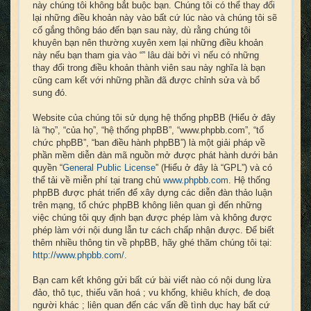
này chúng tôi không bắt buộc bạn. Chúng tôi có thể thay đổi
lại những điều khoản này vào bất cứ lúc nào và chúng tôi sẽ
cố gắng thông báo đến bạn sau này, dù rằng chúng tôi
khuyên bạn nên thường xuyên xem lại những điều khoản
này nếu bạn tham gia vào “” lâu dài bởi vì nếu có những
thay đổi trong điều khoản thành viên sau này nghĩa là bạn
cũng cam kết với những phần đã được chỉnh sửa và bổ
sung đó.
Website của chúng tôi sử dụng hệ thống phpBB (Hiểu ở đây
là “họ”, “của họ”, “hệ thống phpBB”, “www.phpbb.com”, “tổ
chức phpBB”, “ban điều hành phpBB”) là một giải pháp về
phần mềm diễn đàn mã nguồn mở được phát hành dưới bản
quyền “
General Public License
” (Hiểu ở đây là “GPL”) và có
thể tải về miễn phí tại trang chủ
www.phpbb.com
. Hệ thống
phpBB được phát triển để xây dựng các diễn đàn thảo luận
trên mạng, tổ chức phpBB không liên quan gì đến những
việc chúng tôi quy định bạn được phép làm và không được
phép làm với nội dung lẫn tư cách chấp nhận được. Để biết
thêm nhiều thông tin về phpBB, hãy ghé thăm chúng tôi tại:
http://www.phpbb.com/
.
Bạn cam kết không gửi bất cứ bài viết nào có nội dung lừa
đảo, thô tục, thiếu văn hoá ; vu khống, khiêu khích, đe doạ
người khác ; liên quan đến các vấn đề tình dục hay bất cứ