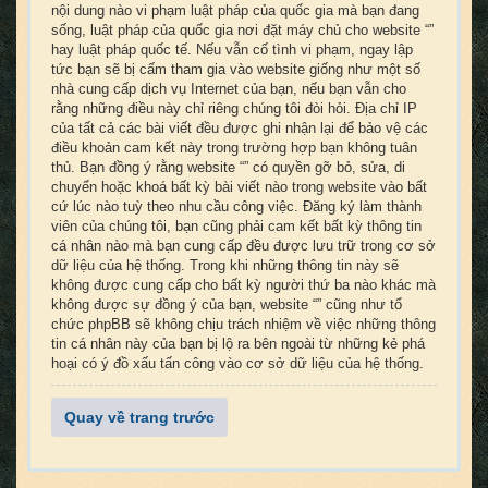
nội dung nào vi phạm luật pháp của quốc gia mà bạn đang
sống, luật pháp của quốc gia nơi đặt máy chủ cho website “”
hay luật pháp quốc tế. Nếu vẫn cố tình vi phạm, ngay lập
tức bạn sẽ bị cấm tham gia vào website giống như một số
nhà cung cấp dịch vụ Internet của bạn, nếu bạn vẫn cho
rằng những điều này chỉ riêng chúng tôi đòi hỏi. Địa chỉ IP
của tất cả các bài viết đều được ghi nhận lại để bảo vệ các
điều khoản cam kết này trong trường hợp bạn không tuân
thủ. Bạn đồng ý rằng website “” có quyền gỡ bỏ, sửa, di
chuyển hoặc khoá bất kỳ bài viết nào trong website vào bất
cứ lúc nào tuỳ theo nhu cầu công việc. Đăng ký làm thành
viên của chúng tôi, bạn cũng phải cam kết bất kỳ thông tin
cá nhân nào mà bạn cung cấp đều được lưu trữ trong cơ sở
dữ liệu của hệ thống. Trong khi những thông tin này sẽ
không được cung cấp cho bất kỳ người thứ ba nào khác mà
không được sự đồng ý của bạn, website “” cũng như tổ
chức phpBB sẽ không chịu trách nhiệm về việc những thông
tin cá nhân này của bạn bị lộ ra bên ngoài từ những kẻ phá
hoại có ý đồ xấu tấn công vào cơ sở dữ liệu của hệ thống.
Quay về trang trước