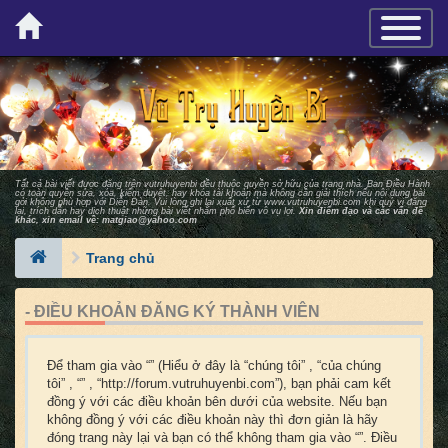
×
TOGGLE_
Tất cả bài viết được đăng trên vutruhuyenbi đều thuộc quyền sở hữu của trang nhà. Ban Ðiều Hành
có toàn quyền sửa, xóa, kiểm duyệt, hay khóa tài khoản mà không cần giải thích nếu nội dung bài
gởi không phù hợp với Diễn Ðàn. Vui lòng ghi lại xuất xứ từ
www.vutruhuyenbi.com
khi quý vị đăng
lại, trích dẫn hay dịch thuật những bài viết nhằm phổ biến vô vụ lợi.
Xin điểm đạo và các vấn đề
khác, xin email về:
matgiao@yahoo.com
Trang chủ
- ĐIỀU KHOẢN ĐĂNG KÝ THÀNH VIÊN
Để tham gia vào “” (Hiểu ở đây là “chúng tôi” , “của chúng
tôi” , “” , “http://forum.vutruhuyenbi.com”), bạn phải cam kết
đồng ý với các điều khoản bên dưới của website. Nếu bạn
không đồng ý với các điều khoản này thì đơn giản là hãy
đóng trang này lại và bạn có thể không tham gia vào “”. Điều