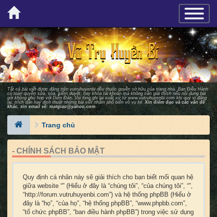
×
TOGGLE_
Tất cả bài viết được đăng trên vutruhuyenbi đều thuộc quyền sở hữu của trang nhà. Ban Ðiều Hành
có toàn quyền sửa, xóa, kiểm duyệt, hay khóa tài khoản mà không cần giải thích nếu nội dung bài
gởi không phù hợp với Diễn Ðàn. Vui lòng ghi lại xuất xứ từ
www.vutruhuyenbi.com
khi quý vị đăng
lại, trích dẫn hay dịch thuật những bài viết nhằm phổ biến vô vụ lợi.
Xin điểm đạo và các vấn đề
khác, xin email về:
matgiao@yahoo.com
Trang chủ
- CHÍNH SÁCH BẢO MẬT
Quy định cá nhân này sẽ giải thích cho bạn biết mối quan hệ
giữa website “” (Hiểu ở đây là “chúng tôi”, “của chúng tôi”, “”,
“http://forum.vutruhuyenbi.com”) và hệ thống phpBB (Hiểu ở
đây là “họ”, “của họ”, “hệ thống phpBB”, “www.phpbb.com”,
“tổ chức phpBB”, “ban điều hành phpBB”) trong việc sử dụng