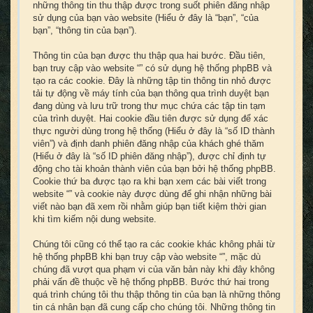
những thông tin thu thập được trong suốt phiên đăng nhập
sử dụng của bạn vào website (Hiểu ở đây là “bạn”, “của
bạn”, “thông tin của bạn”).
Thông tin của bạn được thu thập qua hai bước. Đầu tiên,
bạn truy cập vào website “” có sử dụng hệ thống phpBB và
tạo ra các cookie. Đây là những tập tin thông tin nhỏ được
tải tự động về máy tính của bạn thông qua trình duyệt bạn
đang dùng và lưu trữ trong thư mục chứa các tập tin tạm
của trình duyệt. Hai cookie đầu tiên được sử dụng để xác
thực người dùng trong hệ thống (Hiểu ở đây là “số ID thành
viên”) và định danh phiên đăng nhập của khách ghé thăm
(Hiểu ở đây là “số ID phiên đăng nhập”), được chỉ định tự
động cho tài khoản thành viên của bạn bởi hệ thống phpBB.
Cookie thứ ba được tạo ra khi bạn xem các bài viết trong
website “” và cookie này được dùng để ghi nhận những bài
viết nào bạn đã xem rồi nhằm giúp bạn tiết kiệm thời gian
khi tìm kiếm nội dung website.
Chúng tôi cũng có thể tạo ra các cookie khác không phải từ
hệ thống phpBB khi bạn truy cập vào website “”, mặc dù
chúng đã vượt qua phạm vi của văn bản này khi đây không
phải vấn đề thuộc về hệ thống phpBB. Bước thứ hai trong
quá trình chúng tôi thu thập thông tin của bạn là những thông
tin cá nhân bạn đã cung cấp cho chúng tôi. Những thông tin