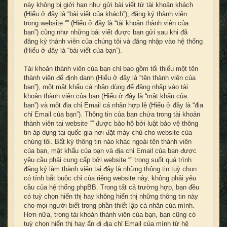
này không bị giới hạn như gửi bài viết từ tài khoản khách
(Hiểu ở đây là “bài viết của khách”), đăng ký thành viên
trong website “” (Hiểu ở đây là “tài khoản thành viên của
bạn”) cũng như những bài viết được bạn gửi sau khi đã
đăng ký thành viên của chúng tôi và đăng nhập vào hệ thống
(Hiểu ở đây là “bài viết của bạn”).
Tài khoản thành viên của bạn chỉ bao gồm tối thiểu một tên
thành viên để định danh (Hiểu ở đây là “tên thành viên của
bạn”), một mật khẩu cá nhân dùng để đăng nhập vào tài
khoản thành viên của bạn (Hiểu ở đây là “mật khẩu của
bạn”) và một địa chỉ Email cá nhân hợp lệ (Hiểu ở đây là “địa
chỉ Email của bạn”). Thông tin của bạn chứa trong tài khoản
thành viên tại website “” được bảo hộ bởi luật bảo vệ thông
tin áp dụng tại quốc gia nơi đặt máy chủ cho website của
chúng tôi. Bất kỳ thông tin nào khác ngoài tên thành viên
của bạn, mật khẩu của bạn và địa chỉ Email của bạn được
yêu cầu phải cung cấp bởi website “” trong suốt quá trình
đăng ký làm thành viên tại đây là những thông tin tuỳ chọn
có tính bắt buộc chỉ của riêng website này, không phải yêu
cầu của hệ thống phpBB. Trong tất cả trường hợp, bạn đều
có tuỳ chọn hiển thị hay không hiển thị những thông tin này
cho mọi người biết trong phần thiết lập cá nhân của mình.
Hơn nữa, trong tài khoản thành viên của bạn, bạn cũng có
tuỳ chọn hiển thị hay ẩn đi địa chỉ Email của mình từ hệ