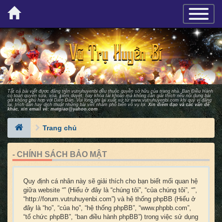
×
TOGGLE_
Tất cả bài viết được đăng trên vutruhuyenbi đều thuộc quyền sở hữu của trang nhà. Ban Ðiều Hành
có toàn quyền sửa, xóa, kiểm duyệt, hay khóa tài khoản mà không cần giải thích nếu nội dung bài
gởi không phù hợp với Diễn Ðàn. Vui lòng ghi lại xuất xứ từ
www.vutruhuyenbi.com
khi quý vị đăng
lại, trích dẫn hay dịch thuật những bài viết nhằm phổ biến vô vụ lợi.
Xin điểm đạo và các vấn đề
khác, xin email về:
matgiao@yahoo.com
Trang chủ
- CHÍNH SÁCH BẢO MẬT
Quy định cá nhân này sẽ giải thích cho bạn biết mối quan hệ
giữa website “” (Hiểu ở đây là “chúng tôi”, “của chúng tôi”, “”,
“http://forum.vutruhuyenbi.com”) và hệ thống phpBB (Hiểu ở
đây là “họ”, “của họ”, “hệ thống phpBB”, “www.phpbb.com”,
“tổ chức phpBB”, “ban điều hành phpBB”) trong việc sử dụng