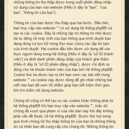
những thông tin thu thập được trong suốt phiên đăng nhập
sử dụng của bạn vào website (Hiểu ở đây là “bạn”, “của
bạn”, “thông tin của bạn”).
Thông tin của bạn được thu thập qua hai bước. Đầu tiên,
bạn truy cập vào website “” có sử dụng hệ thống phpBB và
tạo ra các cookie. Đây là những tập tin thông tin nhỏ được
tải tự động về máy tính của bạn thông qua trình duyệt bạn
đang dùng và lưu trữ trong thư mục chứa các tập tin tạm
của trình duyệt. Hai cookie đầu tiên được sử dụng để xác
thực người dùng trong hệ thống (Hiểu ở đây là “số ID thành
viên”) và định danh phiên đăng nhập của khách ghé thăm
(Hiểu ở đây là “số ID phiên đăng nhập”), được chỉ định tự
động cho tài khoản thành viên của bạn bởi hệ thống phpBB.
Cookie thứ ba được tạo ra khi bạn xem các bài viết trong
website “” và cookie này được dùng để ghi nhận những bài
viết nào bạn đã xem rồi nhằm giúp bạn tiết kiệm thời gian
khi tìm kiếm nội dung website.
Chúng tôi cũng có thể tạo ra các cookie khác không phải từ
hệ thống phpBB khi bạn truy cập vào website “”, mặc dù
chúng đã vượt qua phạm vi của văn bản này khi đây không
phải vấn đề thuộc về hệ thống phpBB. Bước thứ hai trong
quá trình chúng tôi thu thập thông tin của bạn là những thông
tin cá nhân bạn đã cung cấp cho chúng tôi. Những thông tin