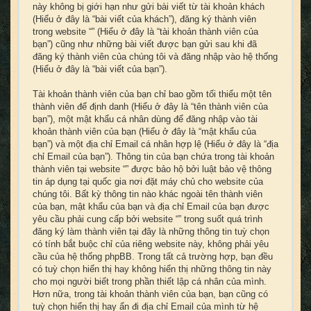
này không bị giới hạn như gửi bài viết từ tài khoản khách
(Hiểu ở đây là “bài viết của khách”), đăng ký thành viên
trong website “” (Hiểu ở đây là “tài khoản thành viên của
bạn”) cũng như những bài viết được bạn gửi sau khi đã
đăng ký thành viên của chúng tôi và đăng nhập vào hệ thống
(Hiểu ở đây là “bài viết của bạn”).
Tài khoản thành viên của bạn chỉ bao gồm tối thiểu một tên
thành viên để định danh (Hiểu ở đây là “tên thành viên của
bạn”), một mật khẩu cá nhân dùng để đăng nhập vào tài
khoản thành viên của bạn (Hiểu ở đây là “mật khẩu của
bạn”) và một địa chỉ Email cá nhân hợp lệ (Hiểu ở đây là “địa
chỉ Email của bạn”). Thông tin của bạn chứa trong tài khoản
thành viên tại website “” được bảo hộ bởi luật bảo vệ thông
tin áp dụng tại quốc gia nơi đặt máy chủ cho website của
chúng tôi. Bất kỳ thông tin nào khác ngoài tên thành viên
của bạn, mật khẩu của bạn và địa chỉ Email của bạn được
yêu cầu phải cung cấp bởi website “” trong suốt quá trình
đăng ký làm thành viên tại đây là những thông tin tuỳ chọn
có tính bắt buộc chỉ của riêng website này, không phải yêu
cầu của hệ thống phpBB. Trong tất cả trường hợp, bạn đều
có tuỳ chọn hiển thị hay không hiển thị những thông tin này
cho mọi người biết trong phần thiết lập cá nhân của mình.
Hơn nữa, trong tài khoản thành viên của bạn, bạn cũng có
tuỳ chọn hiển thị hay ẩn đi địa chỉ Email của mình từ hệ