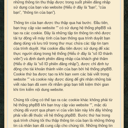
những thông tin thu thập được trong suốt phiên đăng nhập
sử dụng của bạn vào website (Hiểu ở đây là “bạn”, “của
bạn”, “thông tin của bạn”).
Thông tin của bạn được thu thập qua hai bước. Đầu tiên,
bạn truy cập vào website “” có sử dụng hệ thống phpBB và
tạo ra các cookie. Đây là những tập tin thông tin nhỏ được
tải tự động về máy tính của bạn thông qua trình duyệt bạn
đang dùng và lưu trữ trong thư mục chứa các tập tin tạm
của trình duyệt. Hai cookie đầu tiên được sử dụng để xác
thực người dùng trong hệ thống (Hiểu ở đây là “số ID thành
viên”) và định danh phiên đăng nhập của khách ghé thăm
(Hiểu ở đây là “số ID phiên đăng nhập”), được chỉ định tự
động cho tài khoản thành viên của bạn bởi hệ thống phpBB.
Cookie thứ ba được tạo ra khi bạn xem các bài viết trong
website “” và cookie này được dùng để ghi nhận những bài
viết nào bạn đã xem rồi nhằm giúp bạn tiết kiệm thời gian
khi tìm kiếm nội dung website.
Chúng tôi cũng có thể tạo ra các cookie khác không phải từ
hệ thống phpBB khi bạn truy cập vào website “”, mặc dù
chúng đã vượt qua phạm vi của văn bản này khi đây không
phải vấn đề thuộc về hệ thống phpBB. Bước thứ hai trong
quá trình chúng tôi thu thập thông tin của bạn là những thông
tin cá nhân bạn đã cung cấp cho chúng tôi. Những thông tin