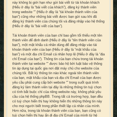
này không bị giới hạn như gửi bài viết từ tài khoản khách
(Hiểu ở đây là “bài viết của khách”), đăng ký thành viên
trong website “” (Hiểu ở đây là “tài khoản thành viên của
bạn”) cũng như những bài viết được bạn gửi sau khi đã
đăng ký thành viên của chúng tôi và đăng nhập vào hệ thống
(Hiểu ở đây là “bài viết của bạn”).
Tài khoản thành viên của bạn chỉ bao gồm tối thiểu một tên
thành viên để định danh (Hiểu ở đây là “tên thành viên của
bạn”), một mật khẩu cá nhân dùng để đăng nhập vào tài
khoản thành viên của bạn (Hiểu ở đây là “mật khẩu của
bạn”) và một địa chỉ Email cá nhân hợp lệ (Hiểu ở đây là “địa
chỉ Email của bạn”). Thông tin của bạn chứa trong tài khoản
thành viên tại website “” được bảo hộ bởi luật bảo vệ thông
tin áp dụng tại quốc gia nơi đặt máy chủ cho website của
chúng tôi. Bất kỳ thông tin nào khác ngoài tên thành viên
của bạn, mật khẩu của bạn và địa chỉ Email của bạn được
yêu cầu phải cung cấp bởi website “” trong suốt quá trình
đăng ký làm thành viên tại đây là những thông tin tuỳ chọn
có tính bắt buộc chỉ của riêng website này, không phải yêu
cầu của hệ thống phpBB. Trong tất cả trường hợp, bạn đều
có tuỳ chọn hiển thị hay không hiển thị những thông tin này
cho mọi người biết trong phần thiết lập cá nhân của mình.
Hơn nữa, trong tài khoản thành viên của bạn, bạn cũng có
tuỳ chọn hiển thị hay ẩn đi địa chỉ Email của mình từ hệ