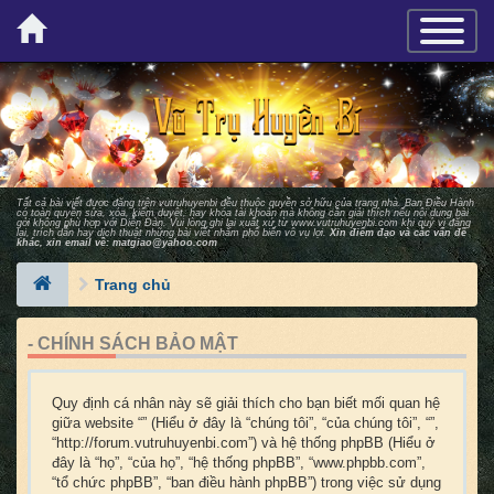
×
TOGGLE_
Tất cả bài viết được đăng trên vutruhuyenbi đều thuộc quyền sở hữu của trang nhà. Ban Ðiều Hành
có toàn quyền sửa, xóa, kiểm duyệt, hay khóa tài khoản mà không cần giải thích nếu nội dung bài
gởi không phù hợp với Diễn Ðàn. Vui lòng ghi lại xuất xứ từ
www.vutruhuyenbi.com
khi quý vị đăng
lại, trích dẫn hay dịch thuật những bài viết nhằm phổ biến vô vụ lợi.
Xin điểm đạo và các vấn đề
khác, xin email về:
matgiao@yahoo.com
Trang chủ
- CHÍNH SÁCH BẢO MẬT
Quy định cá nhân này sẽ giải thích cho bạn biết mối quan hệ
giữa website “” (Hiểu ở đây là “chúng tôi”, “của chúng tôi”, “”,
“http://forum.vutruhuyenbi.com”) và hệ thống phpBB (Hiểu ở
đây là “họ”, “của họ”, “hệ thống phpBB”, “www.phpbb.com”,
“tổ chức phpBB”, “ban điều hành phpBB”) trong việc sử dụng