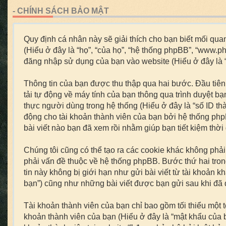
- CHÍNH SÁCH BẢO MẬT
Quy định cá nhân này sẽ giải thích cho bạn biết mối quan 
(Hiểu ở đây là “họ”, “của họ”, “hệ thống phpBB”, “www.p
đăng nhập sử dụng của bạn vào website (Hiểu ở đây là “b
Thông tin của bạn được thu thập qua hai bước. Đầu tiên,
tải tự động về máy tính của bạn thông qua trình duyệt b
thực người dùng trong hệ thống (Hiểu ở đây là “số ID th
động cho tài khoản thành viên của bạn bởi hệ thống php
bài viết nào bạn đã xem rồi nhằm giúp bạn tiết kiệm thời
Chúng tôi cũng có thể tạo ra các cookie khác không phả
phải vấn đề thuộc về hệ thống phpBB. Bước thứ hai trong
tin này không bị giới hạn như gửi bài viết từ tài khoản k
bạn”) cũng như những bài viết được bạn gửi sau khi đã đ
Tài khoản thành viên của bạn chỉ bao gồm tối thiểu một 
khoản thành viên của bạn (Hiểu ở đây là “mật khẩu của bạ