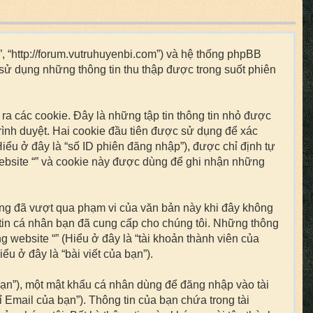
“”, “http://forum.vutruhuyenbi.com”) và hệ thống phpBB
 sử dụng những thông tin thu thập được trong suốt phiên
ra các cookie. Đây là những tập tin thông tin nhỏ được
trình duyệt. Hai cookie đầu tiên được sử dụng để xác
iểu ở đây là “số ID phiên đăng nhập”), được chỉ định tự
website “” và cookie này được dùng để ghi nhận những
húng đã vượt qua phạm vi của văn bản này khi đây không
 tin cá nhân bạn đã cung cấp cho chúng tôi. Những thông
ng website “” (Hiểu ở đây là “tài khoản thành viên của
u ở đây là “bài viết của bạn”).
 bạn”), một mật khẩu cá nhân dùng để đăng nhập vào tài
ỉ Email của bạn”). Thông tin của bạn chứa trong tài