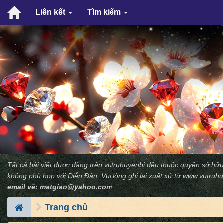
Liên kết
Tìm kiếm
Tất cả bài viết được đăng trên vutruhuyenbi đều thuộc quyền sở hữu
không phù hợp với Diễn Ðàn. Vui lòng ghi lại xuất xứ từ
www.vutruhu
email về:
matgiao@yahoo.com
Trang chủ