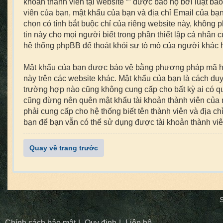
khoản thành viên tại website “” được bảo hộ bởi luật bảo
viên của bạn, mật khẩu của bạn và địa chỉ Email của bạn 
chọn có tính bắt buộc chỉ của riêng website này, không 
tin này cho mọi người biết trong phần thiết lập cá nhân 
hệ thống phpBB để thoát khỏi sự tò mò của người khác h
Mật khẩu của bạn được bảo vệ bằng phương pháp mã hoá t
này trên các website khác. Mật khẩu của bạn là cách duy 
trường hợp nào cũng không cung cấp cho bất kỳ ai có qu
cũng đừng nên quên mật khẩu tài khoản thành viên của 
phải cung cấp cho hệ thống biết tên thành viên và địa 
bạn để bạn vẫn có thể sử dụng được tài khoản thành vi
Quay về trang trước
S
Chính sách bảo mật
Quy định
Liên hệ