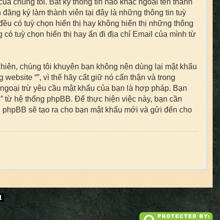
của chúng tôi. Bất kỳ thông tin nào khác ngoài tên thành
 đăng ký làm thành viên tại đây là những thông tin tuỳ
đều có tuỳ chọn hiển thị hay không hiển thị những thông
 có tuỳ chọn hiển thị hay ẩn đi địa chỉ Email của mình từ
nhiên, chúng tôi khuyên bạn không nên dùng lại mật khẩu
website “”, vì thế hãy cất giữ nó cẩn thận và trong
 ngoại trừ yêu cầu mật khẩu của bạn là hợp pháp. Bạn
 từ hệ thống phpBB. Để thực hiện việc này, bạn cần
ng phpBB sẽ tạo ra cho bạn mật khẩu mới và gửi đến cho