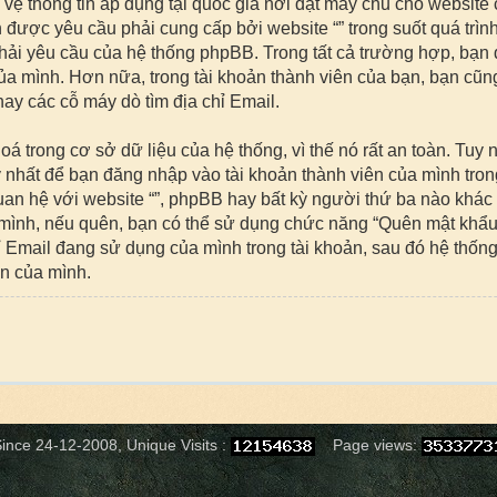
 vệ thông tin áp dụng tại quốc gia nơi đặt máy chủ cho website 
được yêu cầu phải cung cấp bởi website “” trong suốt quá trình
phải yêu cầu của hệ thống phpBB. Trong tất cả trường hợp, bạn 
của mình. Hơn nữa, trong tài khoản thành viên của bạn, bạn cũng
ay các cỗ máy dò tìm địa chỉ Email.
rong cơ sở dữ liệu của hệ thống, vì thế nó rất an toàn. Tuy 
nhất để bạn đăng nhập vào tài khoản thành viên của mình trong 
an hệ với website “”, phpBB hay bất kỳ người thứ ba nào khác
mình, nếu quên, bạn có thể sử dụng chức năng “Quên mật khẩu”
chỉ Email đang sử dụng của mình trong tài khoản, sau đó hệ thố
ên của mình.
ince 24-12-2008, Unique Visits :
Page views: