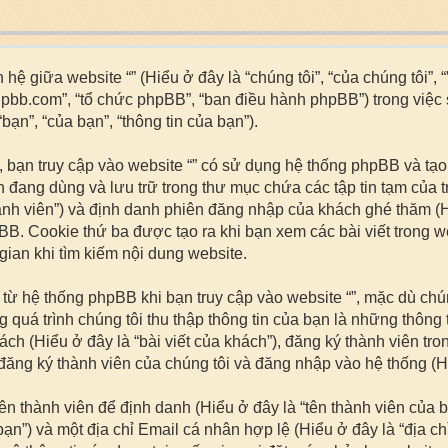
hệ giữa website “” (Hiểu ở đây là “chúng tôi”, “của chúng tôi”, 
hpbb.com”, “tổ chức phpBB”, “ban điều hành phpBB”) trong việc
ạn”, “của bạn”, “thông tin của bạn”).
 bạn truy cập vào website “” có sử dụng hệ thống phpBB và tạo 
ạn đang dùng và lưu trữ trong thư mục chứa các tập tin tạm của 
ành viên”) và định danh phiên đăng nhập của khách ghé thăm (H
BB. Cookie thứ ba được tạo ra khi bạn xem các bài viết trong 
 gian khi tìm kiếm nội dung website.
i từ hệ thống phpBB khi bạn truy cập vào website “”, mặc dù c
 quá trình chúng tôi thu thập thông tin của bạn là những thông
hách (Hiểu ở đây là “bài viết của khách”), đăng ký thành viên tro
ăng ký thành viên của chúng tôi và đăng nhập vào hệ thống (Hiể
tên thành viên để định danh (Hiểu ở đây là “tên thành viên của
n”) và một địa chỉ Email cá nhân hợp lệ (Hiểu ở đây là “địa ch