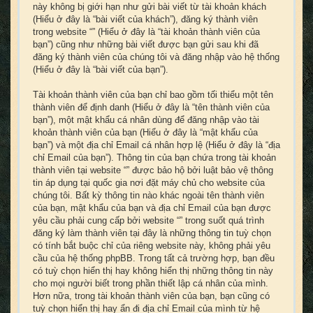
này không bị giới hạn như gửi bài viết từ tài khoản khách
(Hiểu ở đây là “bài viết của khách”), đăng ký thành viên
trong website “” (Hiểu ở đây là “tài khoản thành viên của
bạn”) cũng như những bài viết được bạn gửi sau khi đã
đăng ký thành viên của chúng tôi và đăng nhập vào hệ thống
(Hiểu ở đây là “bài viết của bạn”).
Tài khoản thành viên của bạn chỉ bao gồm tối thiểu một tên
thành viên để định danh (Hiểu ở đây là “tên thành viên của
bạn”), một mật khẩu cá nhân dùng để đăng nhập vào tài
khoản thành viên của bạn (Hiểu ở đây là “mật khẩu của
bạn”) và một địa chỉ Email cá nhân hợp lệ (Hiểu ở đây là “địa
chỉ Email của bạn”). Thông tin của bạn chứa trong tài khoản
thành viên tại website “” được bảo hộ bởi luật bảo vệ thông
tin áp dụng tại quốc gia nơi đặt máy chủ cho website của
chúng tôi. Bất kỳ thông tin nào khác ngoài tên thành viên
của bạn, mật khẩu của bạn và địa chỉ Email của bạn được
yêu cầu phải cung cấp bởi website “” trong suốt quá trình
đăng ký làm thành viên tại đây là những thông tin tuỳ chọn
có tính bắt buộc chỉ của riêng website này, không phải yêu
cầu của hệ thống phpBB. Trong tất cả trường hợp, bạn đều
có tuỳ chọn hiển thị hay không hiển thị những thông tin này
cho mọi người biết trong phần thiết lập cá nhân của mình.
Hơn nữa, trong tài khoản thành viên của bạn, bạn cũng có
tuỳ chọn hiển thị hay ẩn đi địa chỉ Email của mình từ hệ