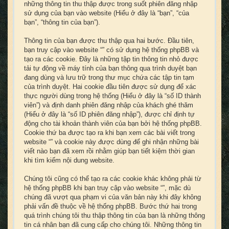
những thông tin thu thập được trong suốt phiên đăng nhập
sử dụng của bạn vào website (Hiểu ở đây là “bạn”, “của
bạn”, “thông tin của bạn”).
Thông tin của bạn được thu thập qua hai bước. Đầu tiên,
bạn truy cập vào website “” có sử dụng hệ thống phpBB và
tạo ra các cookie. Đây là những tập tin thông tin nhỏ được
tải tự động về máy tính của bạn thông qua trình duyệt bạn
đang dùng và lưu trữ trong thư mục chứa các tập tin tạm
của trình duyệt. Hai cookie đầu tiên được sử dụng để xác
thực người dùng trong hệ thống (Hiểu ở đây là “số ID thành
viên”) và định danh phiên đăng nhập của khách ghé thăm
(Hiểu ở đây là “số ID phiên đăng nhập”), được chỉ định tự
động cho tài khoản thành viên của bạn bởi hệ thống phpBB.
Cookie thứ ba được tạo ra khi bạn xem các bài viết trong
website “” và cookie này được dùng để ghi nhận những bài
viết nào bạn đã xem rồi nhằm giúp bạn tiết kiệm thời gian
khi tìm kiếm nội dung website.
Chúng tôi cũng có thể tạo ra các cookie khác không phải từ
hệ thống phpBB khi bạn truy cập vào website “”, mặc dù
chúng đã vượt qua phạm vi của văn bản này khi đây không
phải vấn đề thuộc về hệ thống phpBB. Bước thứ hai trong
quá trình chúng tôi thu thập thông tin của bạn là những thông
tin cá nhân bạn đã cung cấp cho chúng tôi. Những thông tin