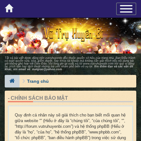
×
TOGGLE_
Tất cả bài viết được đăng trên vutruhuyenbi đều thuộc quyền sở hữu của trang nhà. Ban Ðiều Hành
có toàn quyền sửa, xóa, kiểm duyệt, hay khóa tài khoản mà không cần giải thích nếu nội dung bài
gởi không phù hợp với Diễn Ðàn. Vui lòng ghi lại xuất xứ từ
www.vutruhuyenbi.com
khi quý vị đăng
lại, trích dẫn hay dịch thuật những bài viết nhằm phổ biến vô vụ lợi.
Xin điểm đạo và các vấn đề
khác, xin email về:
matgiao@yahoo.com
Trang chủ
- CHÍNH SÁCH BẢO MẬT
Quy định cá nhân này sẽ giải thích cho bạn biết mối quan hệ
giữa website “” (Hiểu ở đây là “chúng tôi”, “của chúng tôi”, “”,
“http://forum.vutruhuyenbi.com”) và hệ thống phpBB (Hiểu ở
đây là “họ”, “của họ”, “hệ thống phpBB”, “www.phpbb.com”,
“tổ chức phpBB”, “ban điều hành phpBB”) trong việc sử dụng