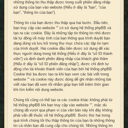
những thông tin thu thập được trong suốt phiên đăng nhập
sử dụng của bạn vào website (Hiểu ở đây là “bạn”, “của
bạn”, “thông tin của bạn”).
Thông tin của bạn được thu thập qua hai bước. Đầu tiên,
bạn truy cập vào website “” có sử dụng hệ thống phpBB và
tạo ra các cookie. Đây là những tập tin thông tin nhỏ được
tải tự động về máy tính của bạn thông qua trình duyệt bạn
đang dùng và lưu trữ trong thư mục chứa các tập tin tạm
của trình duyệt. Hai cookie đầu tiên được sử dụng để xác
thực người dùng trong hệ thống (Hiểu ở đây là “số ID thành
viên”) và định danh phiên đăng nhập của khách ghé thăm
(Hiểu ở đây là “số ID phiên đăng nhập”), được chỉ định tự
động cho tài khoản thành viên của bạn bởi hệ thống phpBB.
Cookie thứ ba được tạo ra khi bạn xem các bài viết trong
website “” và cookie này được dùng để ghi nhận những bài
viết nào bạn đã xem rồi nhằm giúp bạn tiết kiệm thời gian
khi tìm kiếm nội dung website.
Chúng tôi cũng có thể tạo ra các cookie khác không phải từ
hệ thống phpBB khi bạn truy cập vào website “”, mặc dù
chúng đã vượt qua phạm vi của văn bản này khi đây không
phải vấn đề thuộc về hệ thống phpBB. Bước thứ hai trong
quá trình chúng tôi thu thập thông tin của bạn là những thông
tin cá nhân bạn đã cung cấp cho chúng tôi. Những thông tin