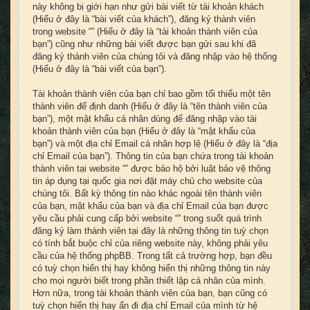
này không bị giới hạn như gửi bài viết từ tài khoản khách
(Hiểu ở đây là “bài viết của khách”), đăng ký thành viên
trong website “” (Hiểu ở đây là “tài khoản thành viên của
bạn”) cũng như những bài viết được bạn gửi sau khi đã
đăng ký thành viên của chúng tôi và đăng nhập vào hệ thống
(Hiểu ở đây là “bài viết của bạn”).
Tài khoản thành viên của bạn chỉ bao gồm tối thiểu một tên
thành viên để định danh (Hiểu ở đây là “tên thành viên của
bạn”), một mật khẩu cá nhân dùng để đăng nhập vào tài
khoản thành viên của bạn (Hiểu ở đây là “mật khẩu của
bạn”) và một địa chỉ Email cá nhân hợp lệ (Hiểu ở đây là “địa
chỉ Email của bạn”). Thông tin của bạn chứa trong tài khoản
thành viên tại website “” được bảo hộ bởi luật bảo vệ thông
tin áp dụng tại quốc gia nơi đặt máy chủ cho website của
chúng tôi. Bất kỳ thông tin nào khác ngoài tên thành viên
của bạn, mật khẩu của bạn và địa chỉ Email của bạn được
yêu cầu phải cung cấp bởi website “” trong suốt quá trình
đăng ký làm thành viên tại đây là những thông tin tuỳ chọn
có tính bắt buộc chỉ của riêng website này, không phải yêu
cầu của hệ thống phpBB. Trong tất cả trường hợp, bạn đều
có tuỳ chọn hiển thị hay không hiển thị những thông tin này
cho mọi người biết trong phần thiết lập cá nhân của mình.
Hơn nữa, trong tài khoản thành viên của bạn, bạn cũng có
tuỳ chọn hiển thị hay ẩn đi địa chỉ Email của mình từ hệ