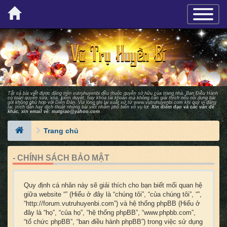
×
TOGGLE_
Tất cả bài viết được đăng trên vutruhuyenbi đều thuộc quyền sở hữu của trang nhà. Ban Ðiều Hành
có toàn quyền sửa, xóa, kiểm duyệt, hay khóa tài khoản mà không cần giải thích nếu nội dung bài
gởi không phù hợp với Diễn Ðàn. Vui lòng ghi lại xuất xứ từ
www.vutruhuyenbi.com
khi quý vị đăng
lại, trích dẫn hay dịch thuật những bài viết nhằm phổ biến vô vụ lợi.
Xin điểm đạo và các vấn đề
khác, xin email về:
matgiao@yahoo.com
Trang chủ
- CHÍNH SÁCH BẢO MẬT
Quy định cá nhân này sẽ giải thích cho bạn biết mối quan hệ
giữa website “” (Hiểu ở đây là “chúng tôi”, “của chúng tôi”, “”,
“http://forum.vutruhuyenbi.com”) và hệ thống phpBB (Hiểu ở
đây là “họ”, “của họ”, “hệ thống phpBB”, “www.phpbb.com”,
“tổ chức phpBB”, “ban điều hành phpBB”) trong việc sử dụng