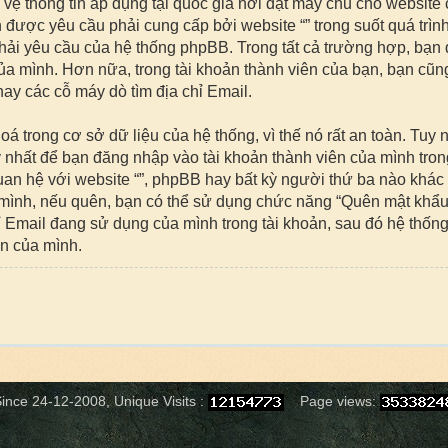
 vệ thông tin áp dụng tại quốc gia nơi đặt máy chủ cho website 
được yêu cầu phải cung cấp bởi website “” trong suốt quá trình
phải yêu cầu của hệ thống phpBB. Trong tất cả trường hợp, bạn 
của mình. Hơn nữa, trong tài khoản thành viên của bạn, bạn cũng
ay các cỗ máy dò tìm địa chỉ Email.
rong cơ sở dữ liệu của hệ thống, vì thế nó rất an toàn. Tuy 
nhất để bạn đăng nhập vào tài khoản thành viên của mình trong 
an hệ với website “”, phpBB hay bất kỳ người thứ ba nào khác
mình, nếu quên, bạn có thể sử dụng chức năng “Quên mật khẩu”
chỉ Email đang sử dụng của mình trong tài khoản, sau đó hệ thố
ên của mình.
ince 24-12-2008, Unique Visits :
Page views: