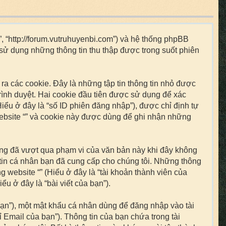
“”, “http://forum.vutruhuyenbi.com”) và hệ thống phpBB
 sử dụng những thông tin thu thập được trong suốt phiên
ra các cookie. Đây là những tập tin thông tin nhỏ được
trình duyệt. Hai cookie đầu tiên được sử dụng để xác
iểu ở đây là “số ID phiên đăng nhập”), được chỉ định tự
website “” và cookie này được dùng để ghi nhận những
húng đã vượt qua phạm vi của văn bản này khi đây không
 tin cá nhân bạn đã cung cấp cho chúng tôi. Những thông
ng website “” (Hiểu ở đây là “tài khoản thành viên của
u ở đây là “bài viết của bạn”).
 bạn”), một mật khẩu cá nhân dùng để đăng nhập vào tài
ỉ Email của bạn”). Thông tin của bạn chứa trong tài