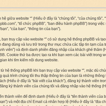
hệ giữa website “” (Hiểu ở đây là “chúng tôi”, “của chúng tôi”, 
hpbb.com”, “tổ chức phpBB”, “ban điều hành phpBB”) trong việc
ạn”, “của bạn”, “thông tin của bạn”).
 bạn truy cập vào website “” có sử dụng hệ thống phpBB và tạo 
ạn đang dùng và lưu trữ trong thư mục chứa các tập tin tạm của 
ành viên”) và định danh phiên đăng nhập của khách ghé thăm (H
BB. Cookie thứ ba được tạo ra khi bạn xem các bài viết trong 
 gian khi tìm kiếm nội dung website.
i từ hệ thống phpBB khi bạn truy cập vào website “”, mặc dù c
 quá trình chúng tôi thu thập thông tin của bạn là những thông
hách (Hiểu ở đây là “bài viết của khách”), đăng ký thành viên tro
ăng ký thành viên của chúng tôi và đăng nhập vào hệ thống (Hiể
tên thành viên để định danh (Hiểu ở đây là “tên thành viên của
n”) và một địa chỉ Email cá nhân hợp lệ (Hiểu ở đây là “địa ch