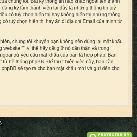
của chúng tôi. Bất kỳ thông tin nào khác ngoài tên thành
 đăng ký làm thành viên tại đây là những thông tin tuỳ
đều có tuỳ chọn hiển thị hay không hiển thị những thông
 có tuỳ chọn hiển thị hay ẩn đi địa chỉ Email của mình từ
nhiên, chúng tôi khuyên bạn không nên dùng lại mật khẩu
website “”, vì thế hãy cất giữ nó cẩn thận và trong
 ngoại trừ yêu cầu mật khẩu của bạn là hợp pháp. Bạn
 từ hệ thống phpBB. Để thực hiện việc này, bạn cần
ng phpBB sẽ tạo ra cho bạn mật khẩu mới và gửi đến cho