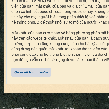
khoản thành viên tại website “” được bảo hộ bởi luật bảo
viên của bạn, mật khẩu của bạn và địa chỉ Email của bạn 
chọn có tính bắt buộc chỉ của riêng website này, không 
tin này cho mọi người biết trong phần thiết lập cá nhân 
hệ thống phpBB để thoát khỏi sự tò mò của người khác h
Mật khẩu của bạn được bảo vệ bằng phương pháp mã hoá t
này trên các website khác. Mật khẩu của bạn là cách duy 
trường hợp nào cũng không cung cấp cho bất kỳ ai có qu
cũng đừng nên quên mật khẩu tài khoản thành viên của 
phải cung cấp cho hệ thống biết tên thành viên và địa 
bạn để bạn vẫn có thể sử dụng được tài khoản thành vi
Quay về trang trước
S
Chính sách bảo mật
Quy định
Liên hệ