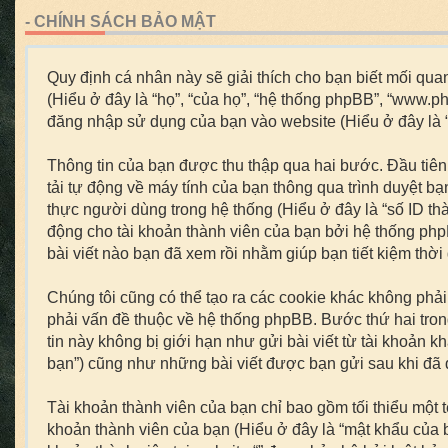
- CHÍNH SÁCH BẢO MẬT
Quy định cá nhân này sẽ giải thích cho bạn biết mối quan 
(Hiểu ở đây là “họ”, “của họ”, “hệ thống phpBB”, “www.p
đăng nhập sử dụng của bạn vào website (Hiểu ở đây là “b
Thông tin của bạn được thu thập qua hai bước. Đầu tiên,
tải tự động về máy tính của bạn thông qua trình duyệt b
thực người dùng trong hệ thống (Hiểu ở đây là “số ID th
động cho tài khoản thành viên của bạn bởi hệ thống php
bài viết nào bạn đã xem rồi nhằm giúp bạn tiết kiệm thời
Chúng tôi cũng có thể tạo ra các cookie khác không phả
phải vấn đề thuộc về hệ thống phpBB. Bước thứ hai trong
tin này không bị giới hạn như gửi bài viết từ tài khoản k
bạn”) cũng như những bài viết được bạn gửi sau khi đã đ
Tài khoản thành viên của bạn chỉ bao gồm tối thiểu một 
khoản thành viên của bạn (Hiểu ở đây là “mật khẩu của bạ