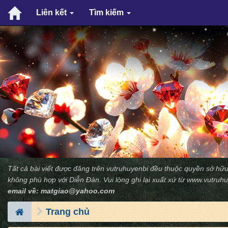
Liên kết
Tìm kiếm
Tất cả bài viết được đăng trên vutruhuyenbi đều thuộc quyền sở hữu
không phù hợp với Diễn Ðàn. Vui lòng ghi lại xuất xứ từ
www.vutruhu
email về:
matgiao@yahoo.com
Trang chủ