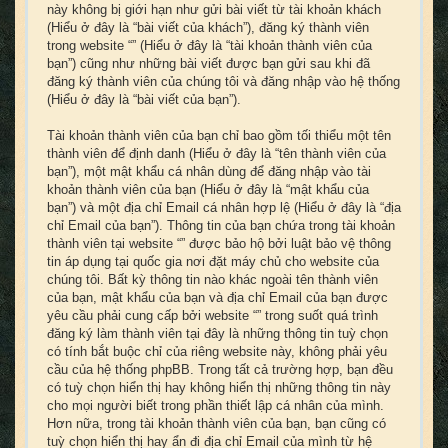
này không bị giới hạn như gửi bài viết từ tài khoản khách
(Hiểu ở đây là “bài viết của khách”), đăng ký thành viên
trong website “” (Hiểu ở đây là “tài khoản thành viên của
bạn”) cũng như những bài viết được bạn gửi sau khi đã
đăng ký thành viên của chúng tôi và đăng nhập vào hệ thống
(Hiểu ở đây là “bài viết của bạn”).
Tài khoản thành viên của bạn chỉ bao gồm tối thiểu một tên
thành viên để định danh (Hiểu ở đây là “tên thành viên của
bạn”), một mật khẩu cá nhân dùng để đăng nhập vào tài
khoản thành viên của bạn (Hiểu ở đây là “mật khẩu của
bạn”) và một địa chỉ Email cá nhân hợp lệ (Hiểu ở đây là “địa
chỉ Email của bạn”). Thông tin của bạn chứa trong tài khoản
thành viên tại website “” được bảo hộ bởi luật bảo vệ thông
tin áp dụng tại quốc gia nơi đặt máy chủ cho website của
chúng tôi. Bất kỳ thông tin nào khác ngoài tên thành viên
của bạn, mật khẩu của bạn và địa chỉ Email của bạn được
yêu cầu phải cung cấp bởi website “” trong suốt quá trình
đăng ký làm thành viên tại đây là những thông tin tuỳ chọn
có tính bắt buộc chỉ của riêng website này, không phải yêu
cầu của hệ thống phpBB. Trong tất cả trường hợp, bạn đều
có tuỳ chọn hiển thị hay không hiển thị những thông tin này
cho mọi người biết trong phần thiết lập cá nhân của mình.
Hơn nữa, trong tài khoản thành viên của bạn, bạn cũng có
tuỳ chọn hiển thị hay ẩn đi địa chỉ Email của mình từ hệ