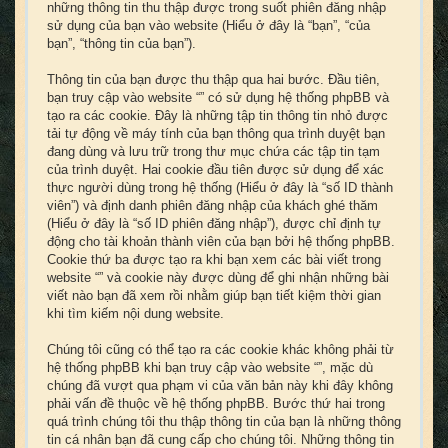
những thông tin thu thập được trong suốt phiên đăng nhập
sử dụng của bạn vào website (Hiểu ở đây là “bạn”, “của
bạn”, “thông tin của bạn”).
Thông tin của bạn được thu thập qua hai bước. Đầu tiên,
bạn truy cập vào website “” có sử dụng hệ thống phpBB và
tạo ra các cookie. Đây là những tập tin thông tin nhỏ được
tải tự động về máy tính của bạn thông qua trình duyệt bạn
đang dùng và lưu trữ trong thư mục chứa các tập tin tạm
của trình duyệt. Hai cookie đầu tiên được sử dụng để xác
thực người dùng trong hệ thống (Hiểu ở đây là “số ID thành
viên”) và định danh phiên đăng nhập của khách ghé thăm
(Hiểu ở đây là “số ID phiên đăng nhập”), được chỉ định tự
động cho tài khoản thành viên của bạn bởi hệ thống phpBB.
Cookie thứ ba được tạo ra khi bạn xem các bài viết trong
website “” và cookie này được dùng để ghi nhận những bài
viết nào bạn đã xem rồi nhằm giúp bạn tiết kiệm thời gian
khi tìm kiếm nội dung website.
Chúng tôi cũng có thể tạo ra các cookie khác không phải từ
hệ thống phpBB khi bạn truy cập vào website “”, mặc dù
chúng đã vượt qua phạm vi của văn bản này khi đây không
phải vấn đề thuộc về hệ thống phpBB. Bước thứ hai trong
quá trình chúng tôi thu thập thông tin của bạn là những thông
tin cá nhân bạn đã cung cấp cho chúng tôi. Những thông tin