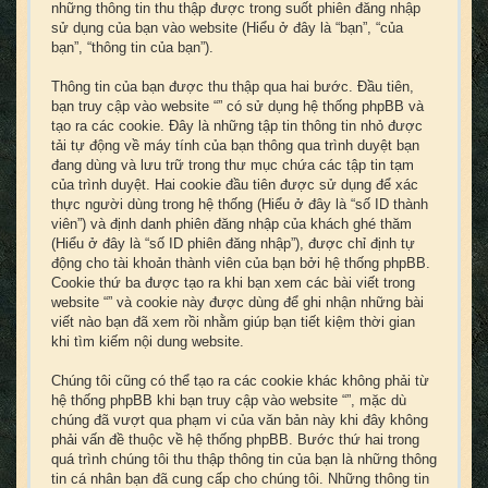
những thông tin thu thập được trong suốt phiên đăng nhập
sử dụng của bạn vào website (Hiểu ở đây là “bạn”, “của
bạn”, “thông tin của bạn”).
Thông tin của bạn được thu thập qua hai bước. Đầu tiên,
bạn truy cập vào website “” có sử dụng hệ thống phpBB và
tạo ra các cookie. Đây là những tập tin thông tin nhỏ được
tải tự động về máy tính của bạn thông qua trình duyệt bạn
đang dùng và lưu trữ trong thư mục chứa các tập tin tạm
của trình duyệt. Hai cookie đầu tiên được sử dụng để xác
thực người dùng trong hệ thống (Hiểu ở đây là “số ID thành
viên”) và định danh phiên đăng nhập của khách ghé thăm
(Hiểu ở đây là “số ID phiên đăng nhập”), được chỉ định tự
động cho tài khoản thành viên của bạn bởi hệ thống phpBB.
Cookie thứ ba được tạo ra khi bạn xem các bài viết trong
website “” và cookie này được dùng để ghi nhận những bài
viết nào bạn đã xem rồi nhằm giúp bạn tiết kiệm thời gian
khi tìm kiếm nội dung website.
Chúng tôi cũng có thể tạo ra các cookie khác không phải từ
hệ thống phpBB khi bạn truy cập vào website “”, mặc dù
chúng đã vượt qua phạm vi của văn bản này khi đây không
phải vấn đề thuộc về hệ thống phpBB. Bước thứ hai trong
quá trình chúng tôi thu thập thông tin của bạn là những thông
tin cá nhân bạn đã cung cấp cho chúng tôi. Những thông tin