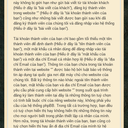
này không bị giới hạn như gửi bài viết từ tài khoản khách
(Hiểu ở đây là “bài viết của khách”), đăng ký thành viên
trong website “” (Hiểu ở đây là “tài khoản thành viên của
bạn”) cũng như những bài viết được bạn gửi sau khi đã
đăng ký thành viên của chúng tôi và đăng nhập vào hệ thống
(Hiểu ở đây là “bài viết của bạn”).
Tài khoản thành viên của bạn chỉ bao gồm tối thiểu một tên
thành viên để định danh (Hiểu ở đây là “tên thành viên của
bạn”), một mật khẩu cá nhân dùng để đăng nhập vào tài
khoản thành viên của bạn (Hiểu ở đây là “mật khẩu của
bạn”) và một địa chỉ Email cá nhân hợp lệ (Hiểu ở đây là “địa
chỉ Email của bạn”). Thông tin của bạn chứa trong tài khoản
thành viên tại website “” được bảo hộ bởi luật bảo vệ thông
tin áp dụng tại quốc gia nơi đặt máy chủ cho website của
chúng tôi. Bất kỳ thông tin nào khác ngoài tên thành viên
của bạn, mật khẩu của bạn và địa chỉ Email của bạn được
yêu cầu phải cung cấp bởi website “” trong suốt quá trình
đăng ký làm thành viên tại đây là những thông tin tuỳ chọn
có tính bắt buộc chỉ của riêng website này, không phải yêu
cầu của hệ thống phpBB. Trong tất cả trường hợp, bạn đều
có tuỳ chọn hiển thị hay không hiển thị những thông tin này
cho mọi người biết trong phần thiết lập cá nhân của mình.
Hơn nữa, trong tài khoản thành viên của bạn, bạn cũng có
tuỳ chọn hiển thị hay ẩn đi địa chỉ Email của mình từ hệ