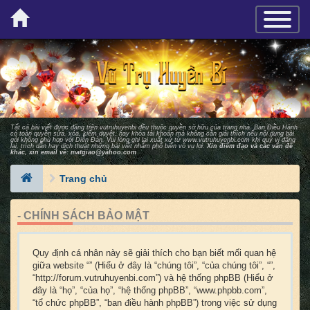
×
TOGGLE_
Tất cả bài viết được đăng trên vutruhuyenbi đều thuộc quyền sở hữu của trang nhà. Ban Ðiều Hành
có toàn quyền sửa, xóa, kiểm duyệt, hay khóa tài khoản mà không cần giải thích nếu nội dung bài
gởi không phù hợp với Diễn Ðàn. Vui lòng ghi lại xuất xứ từ
www.vutruhuyenbi.com
khi quý vị đăng
lại, trích dẫn hay dịch thuật những bài viết nhằm phổ biến vô vụ lợi.
Xin điểm đạo và các vấn đề
khác, xin email về:
matgiao@yahoo.com
Trang chủ
- CHÍNH SÁCH BẢO MẬT
Quy định cá nhân này sẽ giải thích cho bạn biết mối quan hệ
giữa website “” (Hiểu ở đây là “chúng tôi”, “của chúng tôi”, “”,
“http://forum.vutruhuyenbi.com”) và hệ thống phpBB (Hiểu ở
đây là “họ”, “của họ”, “hệ thống phpBB”, “www.phpbb.com”,
“tổ chức phpBB”, “ban điều hành phpBB”) trong việc sử dụng