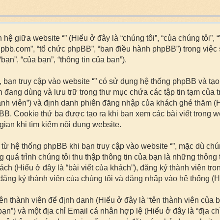
hệ giữa website “” (Hiểu ở đây là “chúng tôi”, “của chúng tôi”, 
hpbb.com”, “tổ chức phpBB”, “ban điều hành phpBB”) trong việc
ạn”, “của bạn”, “thông tin của bạn”).
 bạn truy cập vào website “” có sử dụng hệ thống phpBB và tạo 
ạn đang dùng và lưu trữ trong thư mục chứa các tập tin tạm của 
ành viên”) và định danh phiên đăng nhập của khách ghé thăm (H
BB. Cookie thứ ba được tạo ra khi bạn xem các bài viết trong 
 gian khi tìm kiếm nội dung website.
i từ hệ thống phpBB khi bạn truy cập vào website “”, mặc dù c
 quá trình chúng tôi thu thập thông tin của bạn là những thông
hách (Hiểu ở đây là “bài viết của khách”), đăng ký thành viên tro
ăng ký thành viên của chúng tôi và đăng nhập vào hệ thống (Hiể
tên thành viên để định danh (Hiểu ở đây là “tên thành viên của
n”) và một địa chỉ Email cá nhân hợp lệ (Hiểu ở đây là “địa ch