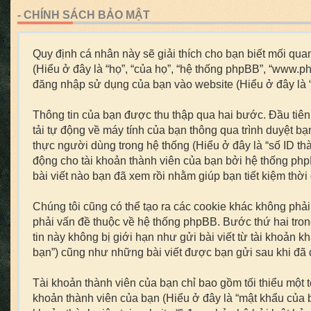
- CHÍNH SÁCH BẢO MẬT
Quy định cá nhân này sẽ giải thích cho bạn biết mối quan 
(Hiểu ở đây là “họ”, “của họ”, “hệ thống phpBB”, “www.p
đăng nhập sử dụng của bạn vào website (Hiểu ở đây là “b
Thông tin của bạn được thu thập qua hai bước. Đầu tiên,
tải tự động về máy tính của bạn thông qua trình duyệt b
thực người dùng trong hệ thống (Hiểu ở đây là “số ID th
động cho tài khoản thành viên của bạn bởi hệ thống php
bài viết nào bạn đã xem rồi nhằm giúp bạn tiết kiệm thời
Chúng tôi cũng có thể tạo ra các cookie khác không phả
phải vấn đề thuộc về hệ thống phpBB. Bước thứ hai trong
tin này không bị giới hạn như gửi bài viết từ tài khoản k
bạn”) cũng như những bài viết được bạn gửi sau khi đã đ
Tài khoản thành viên của bạn chỉ bao gồm tối thiểu một 
khoản thành viên của bạn (Hiểu ở đây là “mật khẩu của bạ