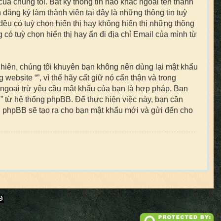
của chúng tôi. Bất kỳ thông tin nào khác ngoài tên thành
 đăng ký làm thành viên tại đây là những thông tin tuỳ
đều có tuỳ chọn hiển thị hay không hiển thị những thông
 có tuỳ chọn hiển thị hay ẩn đi địa chỉ Email của mình từ
nhiên, chúng tôi khuyên bạn không nên dùng lại mật khẩu
website “”, vì thế hãy cất giữ nó cẩn thận và trong
 ngoại trừ yêu cầu mật khẩu của bạn là hợp pháp. Bạn
 từ hệ thống phpBB. Để thực hiện việc này, bạn cần
ng phpBB sẽ tạo ra cho bạn mật khẩu mới và gửi đến cho