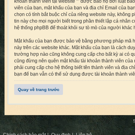
khoản thành viên tại website “” được bảo hộ bởi luật bảo
viên của bạn, mật khẩu của bạn và địa chỉ Email của bạn 
chọn có tính bắt buộc chỉ của riêng website này, không 
tin này cho mọi người biết trong phần thiết lập cá nhân 
hệ thống phpBB để thoát khỏi sự tò mò của người khác h
Mật khẩu của bạn được bảo vệ bằng phương pháp mã hoá t
này trên các website khác. Mật khẩu của bạn là cách duy 
trường hợp nào cũng không cung cấp cho bất kỳ ai có qu
cũng đừng nên quên mật khẩu tài khoản thành viên của 
phải cung cấp cho hệ thống biết tên thành viên và địa 
bạn để bạn vẫn có thể sử dụng được tài khoản thành vi
Quay về trang trước
S
Chính sách bảo mật
Quy định
Liên hệ