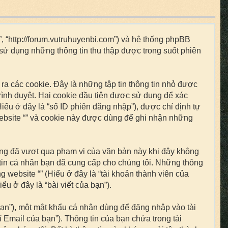
“”, “http://forum.vutruhuyenbi.com”) và hệ thống phpBB
 sử dụng những thông tin thu thập được trong suốt phiên
ra các cookie. Đây là những tập tin thông tin nhỏ được
trình duyệt. Hai cookie đầu tiên được sử dụng để xác
iểu ở đây là “số ID phiên đăng nhập”), được chỉ định tự
website “” và cookie này được dùng để ghi nhận những
húng đã vượt qua phạm vi của văn bản này khi đây không
 tin cá nhân bạn đã cung cấp cho chúng tôi. Những thông
ng website “” (Hiểu ở đây là “tài khoản thành viên của
u ở đây là “bài viết của bạn”).
 bạn”), một mật khẩu cá nhân dùng để đăng nhập vào tài
ỉ Email của bạn”). Thông tin của bạn chứa trong tài