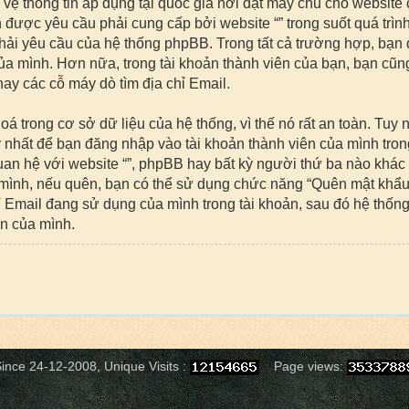
 vệ thông tin áp dụng tại quốc gia nơi đặt máy chủ cho website 
được yêu cầu phải cung cấp bởi website “” trong suốt quá trình
phải yêu cầu của hệ thống phpBB. Trong tất cả trường hợp, bạn 
của mình. Hơn nữa, trong tài khoản thành viên của bạn, bạn cũng
ay các cỗ máy dò tìm địa chỉ Email.
rong cơ sở dữ liệu của hệ thống, vì thế nó rất an toàn. Tuy 
nhất để bạn đăng nhập vào tài khoản thành viên của mình trong 
an hệ với website “”, phpBB hay bất kỳ người thứ ba nào khác
mình, nếu quên, bạn có thể sử dụng chức năng “Quên mật khẩu”
chỉ Email đang sử dụng của mình trong tài khoản, sau đó hệ thố
ên của mình.
ince 24-12-2008, Unique Visits :
Page views: