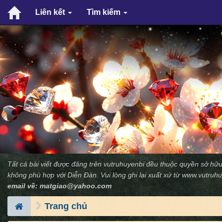
Liên kết
Tìm kiếm
Tất cả bài viết được đăng trên vutruhuyenbi đều thuộc quyền sở hữu
không phù hợp với Diễn Ðàn. Vui lòng ghi lại xuất xứ từ
www.vutruhu
email về:
matgiao@yahoo.com
Trang chủ