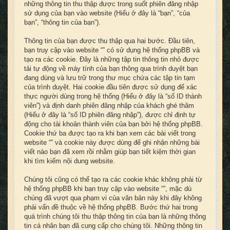
những thông tin thu thập được trong suốt phiên đăng nhập
sử dụng của bạn vào website (Hiểu ở đây là “bạn”, “của
bạn”, “thông tin của bạn”).
Thông tin của bạn được thu thập qua hai bước. Đầu tiên,
bạn truy cập vào website “” có sử dụng hệ thống phpBB và
tạo ra các cookie. Đây là những tập tin thông tin nhỏ được
tải tự động về máy tính của bạn thông qua trình duyệt bạn
đang dùng và lưu trữ trong thư mục chứa các tập tin tạm
của trình duyệt. Hai cookie đầu tiên được sử dụng để xác
thực người dùng trong hệ thống (Hiểu ở đây là “số ID thành
viên”) và định danh phiên đăng nhập của khách ghé thăm
(Hiểu ở đây là “số ID phiên đăng nhập”), được chỉ định tự
động cho tài khoản thành viên của bạn bởi hệ thống phpBB.
Cookie thứ ba được tạo ra khi bạn xem các bài viết trong
website “” và cookie này được dùng để ghi nhận những bài
viết nào bạn đã xem rồi nhằm giúp bạn tiết kiệm thời gian
khi tìm kiếm nội dung website.
Chúng tôi cũng có thể tạo ra các cookie khác không phải từ
hệ thống phpBB khi bạn truy cập vào website “”, mặc dù
chúng đã vượt qua phạm vi của văn bản này khi đây không
phải vấn đề thuộc về hệ thống phpBB. Bước thứ hai trong
quá trình chúng tôi thu thập thông tin của bạn là những thông
tin cá nhân bạn đã cung cấp cho chúng tôi. Những thông tin