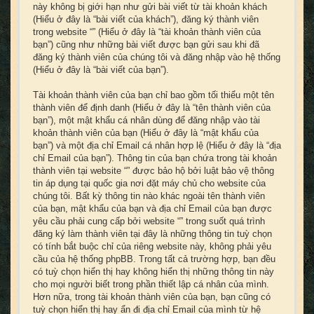
này không bị giới hạn như gửi bài viết từ tài khoản khách
(Hiểu ở đây là “bài viết của khách”), đăng ký thành viên
trong website “” (Hiểu ở đây là “tài khoản thành viên của
bạn”) cũng như những bài viết được bạn gửi sau khi đã
đăng ký thành viên của chúng tôi và đăng nhập vào hệ thống
(Hiểu ở đây là “bài viết của bạn”).
Tài khoản thành viên của bạn chỉ bao gồm tối thiểu một tên
thành viên để định danh (Hiểu ở đây là “tên thành viên của
bạn”), một mật khẩu cá nhân dùng để đăng nhập vào tài
khoản thành viên của bạn (Hiểu ở đây là “mật khẩu của
bạn”) và một địa chỉ Email cá nhân hợp lệ (Hiểu ở đây là “địa
chỉ Email của bạn”). Thông tin của bạn chứa trong tài khoản
thành viên tại website “” được bảo hộ bởi luật bảo vệ thông
tin áp dụng tại quốc gia nơi đặt máy chủ cho website của
chúng tôi. Bất kỳ thông tin nào khác ngoài tên thành viên
của bạn, mật khẩu của bạn và địa chỉ Email của bạn được
yêu cầu phải cung cấp bởi website “” trong suốt quá trình
đăng ký làm thành viên tại đây là những thông tin tuỳ chọn
có tính bắt buộc chỉ của riêng website này, không phải yêu
cầu của hệ thống phpBB. Trong tất cả trường hợp, bạn đều
có tuỳ chọn hiển thị hay không hiển thị những thông tin này
cho mọi người biết trong phần thiết lập cá nhân của mình.
Hơn nữa, trong tài khoản thành viên của bạn, bạn cũng có
tuỳ chọn hiển thị hay ẩn đi địa chỉ Email của mình từ hệ