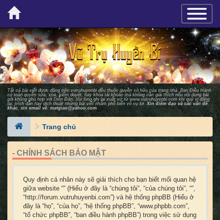
×
TOGGLE_
Tất cả bài viết được đăng trên vutruhuyenbi đều thuộc quyền sở hữu của trang nhà. Ban Ðiều Hành
có toàn quyền sửa, xóa, kiểm duyệt, hay khóa tài khoản mà không cần giải thích nếu nội dung bài
gởi không phù hợp với Diễn Ðàn. Vui lòng ghi lại xuất xứ từ
www.vutruhuyenbi.com
khi quý vị đăng
lại, trích dẫn hay dịch thuật những bài viết nhằm phổ biến vô vụ lợi.
Xin điểm đạo và các vấn đề
khác, xin email về:
matgiao@yahoo.com
Trang chủ
- CHÍNH SÁCH BẢO MẬT
Quy định cá nhân này sẽ giải thích cho bạn biết mối quan hệ
giữa website “” (Hiểu ở đây là “chúng tôi”, “của chúng tôi”, “”,
“http://forum.vutruhuyenbi.com”) và hệ thống phpBB (Hiểu ở
đây là “họ”, “của họ”, “hệ thống phpBB”, “www.phpbb.com”,
“tổ chức phpBB”, “ban điều hành phpBB”) trong việc sử dụng