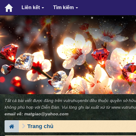
Liên kết
Tìm kiếm
Tất cả bài viết được đăng trên vutruhuyenbi đều thuộc quyền sở hữu
không phù hợp với Diễn Ðàn. Vui lòng ghi lại xuất xứ từ
www.vutruhu
email về:
matgiao@yahoo.com
Trang chủ