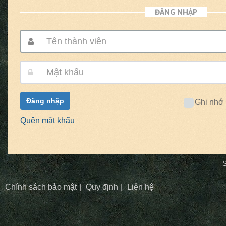
ĐĂNG NHẬP
Tên
thành
viên:
Mật
khẩu:
Đăng nhập
Ghi nhớ
Quên mật khẩu
S
Chính sách bảo mật
Quy định
Liên hệ