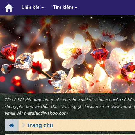
Liên kết
Tìm kiếm
Tất cả bài viết được đăng trên vutruhuyenbi đều thuộc quyền sở hữu
không phù hợp với Diễn Ðàn. Vui lòng ghi lại xuất xứ từ
www.vutruhu
email về:
matgiao@yahoo.com
Trang chủ