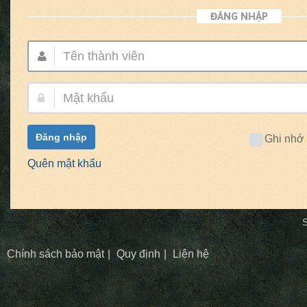
ĐĂNG NHẬP
Tên
thành
viên:
Mật
khẩu:
Đăng nhập
Ghi nhớ
Quên mật khẩu
S
Chính sách bảo mật
Quy định
Liên hệ