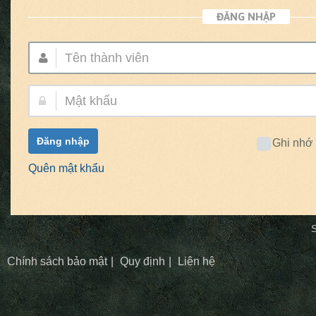
ĐĂNG NHẬP
Tên
thành
viên:
Mật
khẩu:
Đăng nhập
Ghi nhớ
Quên mật khẩu
S
Chính sách bảo mật
Quy định
Liên hệ