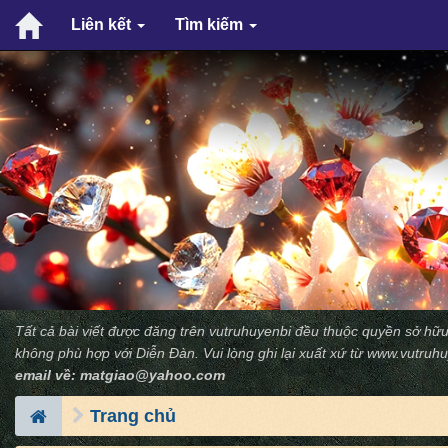
Liên kết
Tìm kiếm
Tất cả bài viết được đăng trên vutruhuyenbi đều thuộc quyền sở hữu
không phù hợp với Diễn Ðàn. Vui lòng ghi lại xuất xứ từ
www.vutruhu
email về:
matgiao@yahoo.com
Trang chủ