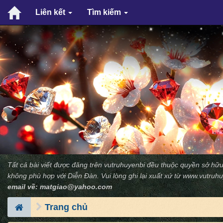
Liên kết
Tìm kiếm
Tất cả bài viết được đăng trên vutruhuyenbi đều thuộc quyền sở hữu
không phù hợp với Diễn Ðàn. Vui lòng ghi lại xuất xứ từ
www.vutruhu
email về:
matgiao@yahoo.com
Trang chủ