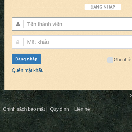
ĐĂNG NHẬP
Tên
thành
viên:
Mật
khẩu:
Đăng nhập
Ghi nhớ
Quên mật khẩu
S
Chính sách bảo mật
Quy định
Liên hệ