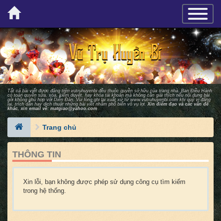
×
TOGGLE_
Tất cả bài viết được đăng trên vutruhuyenbi đều thuộc quyền sở hữu của trang nhà. Ban Ðiều Hành
có toàn quyền sửa, xóa, kiểm duyệt, hay khóa tài khoản mà không cần giải thích nếu nội dung bài
gởi không phù hợp với Diễn Ðàn. Vui lòng ghi lại xuất xứ từ
www.vutruhuyenbi.com
khi quý vị đăng
lại, trích dẫn hay dịch thuật những bài viết nhằm phổ biến vô vụ lợi.
Xin điểm đạo và các vấn đề
khác, xin email về:
matgiao@yahoo.com
Trang chủ
THÔNG TIN
Xin lỗi, bạn không được phép sử dụng công cụ tìm kiếm
trong hệ thống.