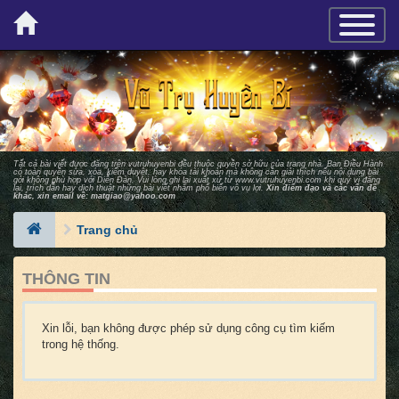
×
TOGGLE_
Tất cả bài viết được đăng trên vutruhuyenbi đều thuộc quyền sở hữu của trang nhà. Ban Ðiều Hành
có toàn quyền sửa, xóa, kiểm duyệt, hay khóa tài khoản mà không cần giải thích nếu nội dung bài
gởi không phù hợp với Diễn Ðàn. Vui lòng ghi lại xuất xứ từ
www.vutruhuyenbi.com
khi quý vị đăng
lại, trích dẫn hay dịch thuật những bài viết nhằm phổ biến vô vụ lợi.
Xin điểm đạo và các vấn đề
khác, xin email về:
matgiao@yahoo.com
Trang chủ
THÔNG TIN
Xin lỗi, bạn không được phép sử dụng công cụ tìm kiếm
trong hệ thống.