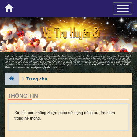
×
TOGGLE_
Tất cả bài viết được đăng trên vutruhuyenbi đều thuộc quyền sở hữu của trang nhà. Ban Ðiều Hành
có toàn quyền sửa, xóa, kiểm duyệt, hay khóa tài khoản mà không cần giải thích nếu nội dung bài
gởi không phù hợp với Diễn Ðàn. Vui lòng ghi lại xuất xứ từ
www.vutruhuyenbi.com
khi quý vị đăng
lại, trích dẫn hay dịch thuật những bài viết nhằm phổ biến vô vụ lợi.
Xin điểm đạo và các vấn đề
khác, xin email về:
matgiao@yahoo.com
Trang chủ
THÔNG TIN
Xin lỗi, bạn không được phép sử dụng công cụ tìm kiếm
trong hệ thống.