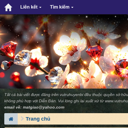
Liên kết
Tìm kiếm
Tất cả bài viết được đăng trên vutruhuyenbi đều thuộc quyền sở hữu
không phù hợp với Diễn Ðàn. Vui lòng ghi lại xuất xứ từ
www.vutruhu
email về:
matgiao@yahoo.com
Trang chủ