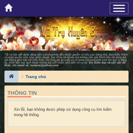
×
TOGGLE_
Tất cả bài viết được đăng trên vutruhuyenbi đều thuộc quyền sở hữu của trang nhà. Ban Ðiều Hành
có toàn quyền sửa, xóa, kiểm duyệt, hay khóa tài khoản mà không cần giải thích nếu nội dung bài
gởi không phù hợp với Diễn Ðàn. Vui lòng ghi lại xuất xứ từ
www.vutruhuyenbi.com
khi quý vị đăng
lại, trích dẫn hay dịch thuật những bài viết nhằm phổ biến vô vụ lợi.
Xin điểm đạo và các vấn đề
khác, xin email về:
matgiao@yahoo.com
Trang chủ
THÔNG TIN
Xin lỗi, bạn không được phép sử dụng công cụ tìm kiếm
trong hệ thống.