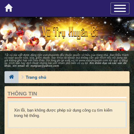
×
TOGGLE_
Tất cả bài viết được đăng trên vutruhuyenbi đều thuộc quyền sở hữu của trang nhà. Ban Ðiều Hành
có toàn quyền sửa, xóa, kiểm duyệt, hay khóa tài khoản mà không cần giải thích nếu nội dung bài
gởi không phù hợp với Diễn Ðàn. Vui lòng ghi lại xuất xứ từ
www.vutruhuyenbi.com
khi quý vị đăng
lại, trích dẫn hay dịch thuật những bài viết nhằm phổ biến vô vụ lợi.
Xin điểm đạo và các vấn đề
khác, xin email về:
matgiao@yahoo.com
Trang chủ
THÔNG TIN
Xin lỗi, bạn không được phép sử dụng công cụ tìm kiếm
trong hệ thống.