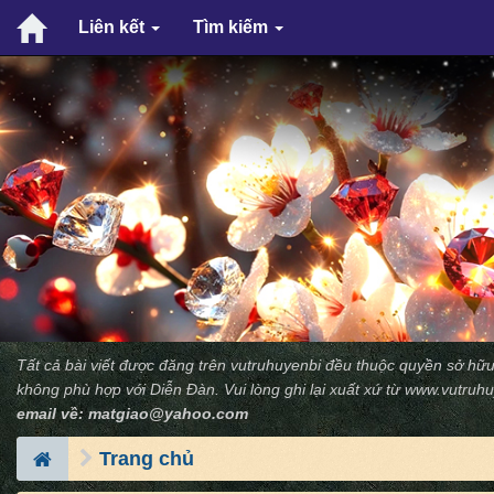
Liên kết
Tìm kiếm
Tất cả bài viết được đăng trên vutruhuyenbi đều thuộc quyền sở hữu
không phù hợp với Diễn Ðàn. Vui lòng ghi lại xuất xứ từ
www.vutruhu
email về:
matgiao@yahoo.com
Trang chủ