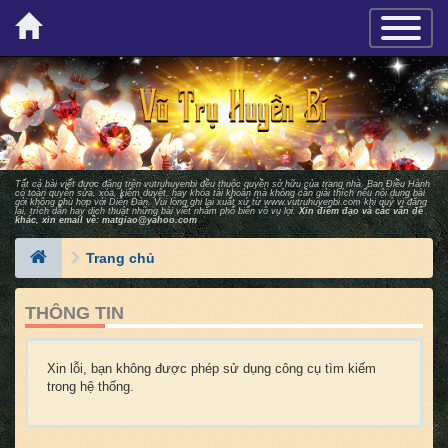
×
TOGGLE_
Tất cả bài viết được đăng trên vutruhuyenbi đều thuộc quyền sở hữu của trang nhà. Ban Ðiều Hành
có toàn quyền sửa, xóa, kiểm duyệt, hay khóa tài khoản mà không cần giải thích nếu nội dung bài
gởi không phù hợp với Diễn Ðàn. Vui lòng ghi lại xuất xứ từ
www.vutruhuyenbi.com
khi quý vị đăng
lại, trích dẫn hay dịch thuật những bài viết nhằm phổ biến vô vụ lợi.
Xin điểm đạo và các vấn đề
khác, xin email về:
matgiao@yahoo.com
Trang chủ
THÔNG TIN
Xin lỗi, bạn không được phép sử dụng công cụ tìm kiếm
trong hệ thống.