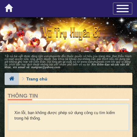
×
TOGGLE_
Tất cả bài viết được đăng trên vutruhuyenbi đều thuộc quyền sở hữu của trang nhà. Ban Ðiều Hành
có toàn quyền sửa, xóa, kiểm duyệt, hay khóa tài khoản mà không cần giải thích nếu nội dung bài
gởi không phù hợp với Diễn Ðàn. Vui lòng ghi lại xuất xứ từ
www.vutruhuyenbi.com
khi quý vị đăng
lại, trích dẫn hay dịch thuật những bài viết nhằm phổ biến vô vụ lợi.
Xin điểm đạo và các vấn đề
khác, xin email về:
matgiao@yahoo.com
Trang chủ
THÔNG TIN
Xin lỗi, bạn không được phép sử dụng công cụ tìm kiếm
trong hệ thống.