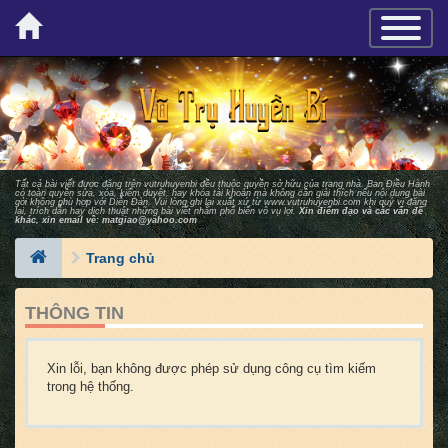
×
TOGGLE_
Tất cả bài viết được đăng trên vutruhuyenbi đều thuộc quyền sở hữu của trang nhà. Ban Ðiều Hành
có toàn quyền sửa, xóa, kiểm duyệt, hay khóa tài khoản mà không cần giải thích nếu nội dung bài
gởi không phù hợp với Diễn Ðàn. Vui lòng ghi lại xuất xứ từ
www.vutruhuyenbi.com
khi quý vị đăng
lại, trích dẫn hay dịch thuật những bài viết nhằm phổ biến vô vụ lợi.
Xin điểm đạo và các vấn đề
khác, xin email về:
matgiao@yahoo.com
Trang chủ
THÔNG TIN
Xin lỗi, bạn không được phép sử dụng công cụ tìm kiếm
trong hệ thống.